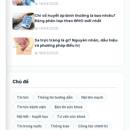
📅 14/04/2026
Chỉ số huyết áp bình thường là bao nhiêu?
Bảng phân loại theo WHO mới nhất
📅 14/04/2026
Sa trực tràng là gì? Nguyên nhân, dấu hiệu
và phương pháp điều trị
📅 16/03/2026
Chủ đề
Tin tức
Thông tin hướng dẫn
Nội tim mạch
Tin tức bệnh viện
Bản tin sức khoẻ
Nội tiết - huyết học
Tư vấn sức khoẻ
Tin trong nước
Thông báo
Công tác chính trị