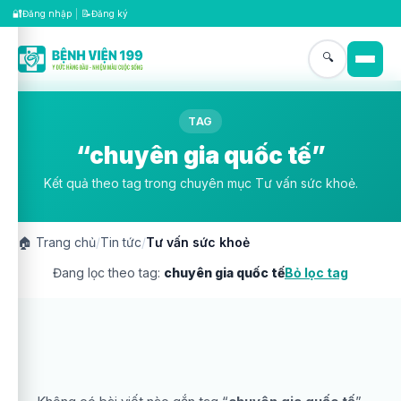
🔐
📝
Đăng nhập
|
Đăng ký
🔍
TAG
“chuyên gia quốc tế”
Kết quả theo tag trong chuyên mục Tư vấn sức khoẻ.
🏠
Trang chủ
/
Tin tức
/
Tư vấn sức khoẻ
Đang lọc theo tag:
chuyên gia quốc tế
Bỏ lọc tag