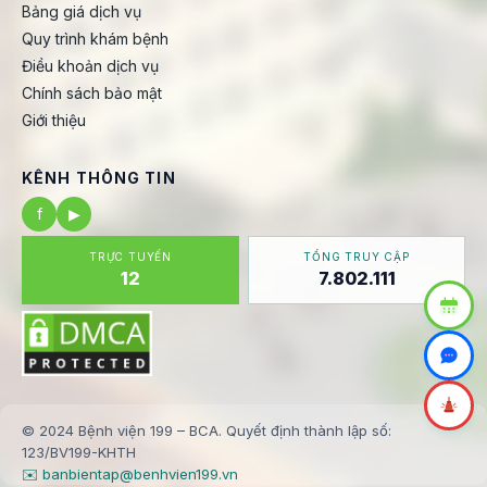
Bảng giá dịch vụ
Quy trình khám bệnh
Điều khoản dịch vụ
Chính sách bảo mật
Giới thiệu
KÊNH THÔNG TIN
f
▶
TRỰC TUYẾN
TỔNG TRUY CẬP
12
7.802.111
© 2024 Bệnh viện 199 – BCA. Quyết định thành lập số:
123/BV199-KHTH
✉️ banbientap@benhvien199.vn