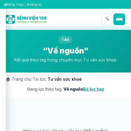
🔐
📝
Đăng nhập
|
Đăng ký
🔍
TAG
“Về nguồn”
Kết quả theo tag trong chuyên mục Tư vấn sức khoẻ.
🏠
Trang chủ
/
Tin tức
/
Tư vấn sức khoẻ
Đang lọc theo tag:
Về nguồn
Bỏ lọc tag