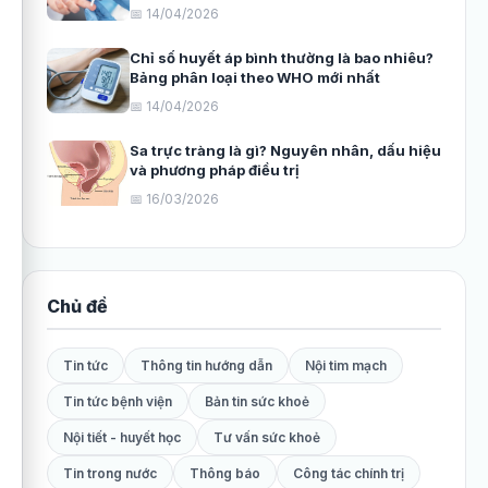
📅 14/04/2026
Chỉ số huyết áp bình thường là bao nhiêu?
Bảng phân loại theo WHO mới nhất
📅 14/04/2026
Sa trực tràng là gì? Nguyên nhân, dấu hiệu
và phương pháp điều trị
📅 16/03/2026
Chủ đề
Tin tức
Thông tin hướng dẫn
Nội tim mạch
Tin tức bệnh viện
Bản tin sức khoẻ
Nội tiết - huyết học
Tư vấn sức khoẻ
Tin trong nước
Thông báo
Công tác chính trị