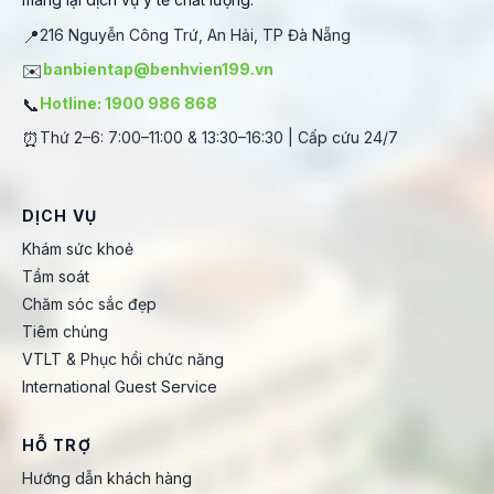
📍
216 Nguyễn Công Trứ, An Hải, TP Đà Nẵng
✉️
banbientap@benhvien199.vn
📞
Hotline: 1900 986 868
⏰
Thứ 2–6: 7:00–11:00 & 13:30–16:30 | Cấp cứu 24/7
DỊCH VỤ
Khám sức khoẻ
Tầm soát
Chăm sóc sắc đẹp
Tiêm chủng
VTLT & Phục hồi chức năng
International Guest Service
HỖ TRỢ
Hướng dẫn khách hàng