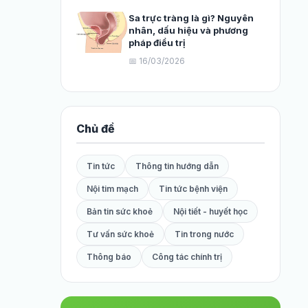
Sa trực tràng là gì? Nguyên
nhân, dấu hiệu và phương
pháp điều trị
📅 16/03/2026
Chủ đề
Tin tức
Thông tin hướng dẫn
Nội tim mạch
Tin tức bệnh viện
Bản tin sức khoẻ
Nội tiết - huyết học
Tư vấn sức khoẻ
Tin trong nước
Thông báo
Công tác chính trị