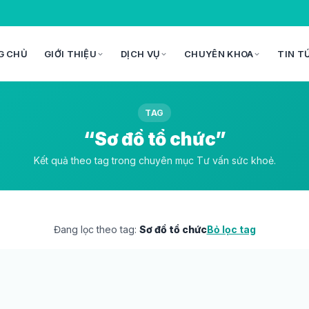
G CHỦ
GIỚI THIỆU
DỊCH VỤ
CHUYÊN KHOA
TIN T
TAG
“Sơ đồ tổ chức”
Kết quả theo tag trong chuyên mục Tư vấn sức khoẻ.
Đang lọc theo tag:
Sơ đồ tổ chức
Bỏ lọc tag