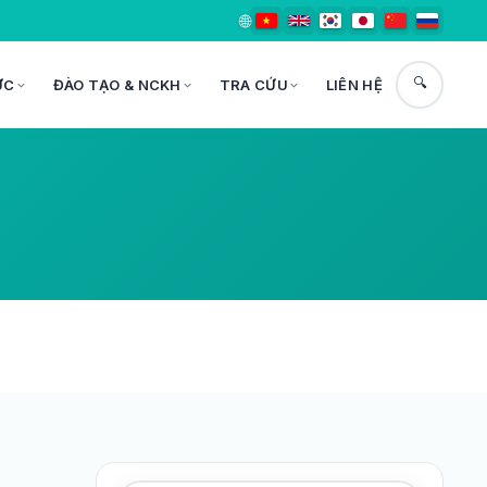
🌐
🔍
ỨC
ĐÀO TẠO & NCKH
TRA CỨU
LIÊN HỆ