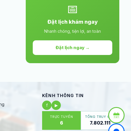
📅
Đặt lịch khám ngay
Nhanh chóng, tiện lợi, an toàn
Đặt lịch ngay →
KÊNH THÔNG TIN
ng
f
▶
TRỰC TUYẾN
TỔNG TRUY CẬP
6
7.802.111