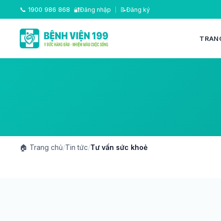
📞
1900 986 868
🔐
Đăng nhập
|
📝
Đăng ký
TRAN
🏠
Trang chủ
/
Tin tức
/
Tư vấn sức khoẻ