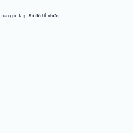
 nào gắn tag “
Sơ đồ tổ chức
”.