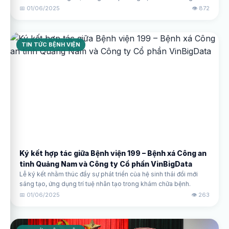
trợ, nâng cao dịch vụ chăm sóc sức khỏe.
📅 01/06/2025
👁️ 872
TIN TỨC BỆNH VIỆN
Ký kết hợp tác giữa Bệnh viện 199 – Bệnh xá Công an
tỉnh Quảng Nam và Công ty Cổ phần VinBigData
Lễ ký kết nhằm thúc đẩy sự phát triển của hệ sinh thái đổi mới
sáng tạo, ứng dụng trí tuệ nhân tạo trong khám chữa bệnh.
📅 01/06/2025
👁️ 263