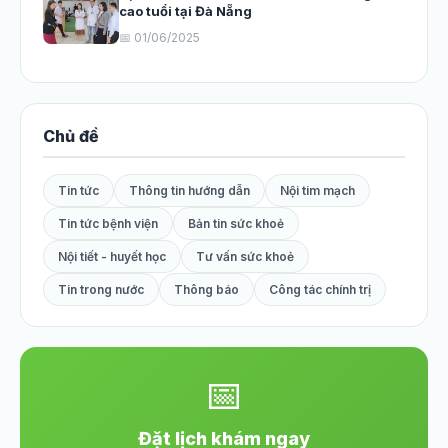
cao tuổi tại Đà Nẵng
📅 01/06/2025
Chủ đề
Tin tức
Thông tin hướng dẫn
Nội tim mạch
Tin tức bệnh viện
Bản tin sức khoẻ
Nội tiết - huyết học
Tư vấn sức khoẻ
Tin trong nước
Thông báo
Công tác chính trị
📅
Đặt lịch khám ngay