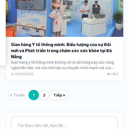
Gian hàng Y tế thông minh: Biểu tượng của sự Đổi
mới và Phát triển trong chăm sóc sức khỏe tại Đà
Nẵng
Gian hàng y tế thông minh không chỉ là nơi trưng bày các công
nghệ tiên tiến, mà còn thể hiện sự chuyển mình mạnh mẽ của
ngành y tế Đà Nẵng.
📅 01/06/2025
👁️ 1.182
« Trước
1
2
Tiếp »