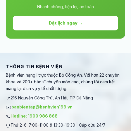
Nhanh chóng, tiện lợi, an toàn
Đặt lịch ngay →
THÔNG TIN BỆNH VIỆN
Bệnh viện hạng I trực thuộc Bộ Công An. Với hơn 22 chuyên
khoa và 200+ bác sĩ chuyên môn cao, chúng tôi cam kết
mang lại dịch vụ y tế chất lượng.
📍
216 Nguyễn Công Trứ, An Hải, TP Đà Nẵng
✉️
banbientap@benhvien199.vn
📞
Hotline: 1900 986 868
⏰
Thứ 2–6: 7:00–11:00 & 13:30–16:30 | Cấp cứu 24/7