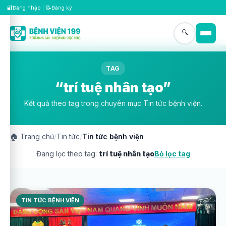
🔐
📝
Đăng nhập
|
Đăng ký
🔍
TAG
“trí tuệ nhân tạo”
Kết quả theo tag trong chuyên mục Tin tức bệnh viện.
🏠
Trang chủ
/
Tin tức
/
Tin tức bệnh viện
Đang lọc theo tag:
trí tuệ nhân tạo
Bỏ lọc tag
TIN TỨC BỆNH VIỆN