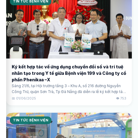
TIN TỨC BỆNH VIỆN
Ký kết hợp tác về ứng dụng chuyển đổi số và trí tuệ
nhân tạo trong Y tế giữa Bệnh viện 199 và Công ty cổ
phần Phenikaa –X
Sáng 21/6, tại Hội trường tầng 3 – Khu A, số 216 đường Nguyễn
Công Trứ, quận Sơn Trà, Tp Đà Nẵng đã diễn ra lễ ký kết hợp tác
về ứng dụng chuyển đổi số và trí tuệ nhân tạo trong Y tế giữa
📅 01/06/2025
👁️ 753
Bệnh viện 199 và Công ty cổ phần Phenikaa -X.
TIN TỨC BỆNH VIỆN