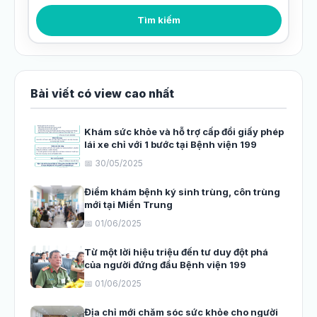
Tìm kiếm bài viết
Tìm kiếm
Bài viết có view cao nhất
Khám sức khỏe và hỗ trợ cấp đổi giấy phép
lái xe chỉ với 1 bước tại Bệnh viện 199
📅 30/05/2025
Điểm khám bệnh ký sinh trùng, côn trùng
mới tại Miền Trung
📅 01/06/2025
Từ một lời hiệu triệu đến tư duy đột phá
của người đứng đầu Bệnh viện 199
📅 01/06/2025
Địa chỉ mới chăm sóc sức khỏe cho người