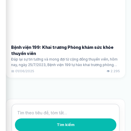
Bệnh viện 199: Khai trương Phòng khám sức khỏe
thuyền viên
Đáp lại sự tin tưởng và mong đợi từ cộng đồng thuyền viên, hôm
nay, ngày 25/7/2023, Bệnh viện 199 tự hào khai trương phòng
khám bệnh dành riêng cho thuyền viên, lễ khai trương đã diễn ra
📅 01/06/2025
👁️ 2.295
vào lúc 9h sáng tại Tầng 1 khu nhà 03 tầng - Bệnh viện 199.
Tìm kiếm bài viết
Tìm kiếm