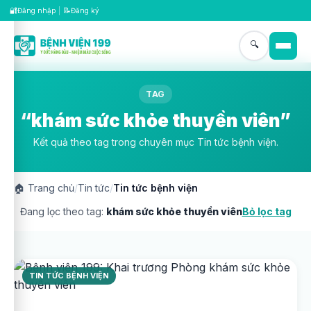
🔐
📝
Đăng nhập
|
Đăng ký
🔍
TAG
“khám sức khỏe thuyền viên”
Kết quả theo tag trong chuyên mục Tin tức bệnh viện.
🏠
Trang chủ
/
Tin tức
/
Tin tức bệnh viện
Đang lọc theo tag:
khám sức khỏe thuyền viên
Bỏ lọc tag
TIN TỨC BỆNH VIỆN