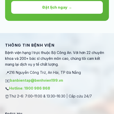
Đặt lịch ngay →
THÔNG TIN BỆNH VIỆN
Bệnh viện hạng I trực thuộc Bộ Công An. Với hơn 22 chuyên
khoa và 200+ bác sĩ chuyên môn cao, chúng tôi cam kết
mang lại dịch vụ y tế chất lượng.
📍
216 Nguyễn Công Trứ, An Hải, TP Đà Nẵng
✉️
banbientap@benhvien199.vn
📞
Hotline: 1900 986 868
⏰
Thứ 2–6: 7:00–11:00 & 13:30–16:30 | Cấp cứu 24/7