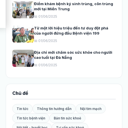
Điểm khám bệnh ký sinh trùng, côn trùng
mới tại Miền Trung
📅 01/06/2025
Từ một lời hiệu triệu đến tư duy đột phá
của người đứng đầu Bệnh viện 199
📅 01/06/2025
Địa chỉ mới chăm sóc sức khỏe cho người
cao tuổi tại Đà Nẵng
📅 01/06/2025
Chủ đề
Tin tức
Thông tin hướng dẫn
Nội tim mạch
Tin tức bệnh viện
Bản tin sức khoẻ
Nội tiết - huyết học
Tư vấn sức khoẻ