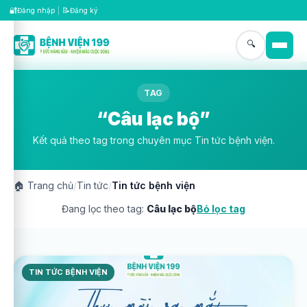
🔐
📝
Đăng nhập
|
Đăng ký
🔍
TAG
“Câu lạc bộ”
Kết quả theo tag trong chuyên mục Tin tức bệnh viện.
🏠
Trang chủ
/
Tin tức
/
Tin tức bệnh viện
Đang lọc theo tag:
Câu lạc bộ
Bỏ lọc tag
TIN TỨC BỆNH VIỆN