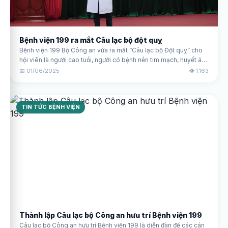
Bệnh viện 199 ra mắt Câu lạc bộ đột quỵ
Bệnh viện 199 Bộ Công an vừa ra mắt “Câu lạc bộ Đột quỵ” cho
hội viên là người cao tuổi, người có bệnh nền tim mạch, huyết áp,
đái tháo đường…trên địa bàn thành phố.
📅 01/06/2025
👁️ 1.163
TIN TỨC BỆNH VIỆN
Thành lập Câu lạc bộ Công an hưu trí Bệnh viện 199
Câu lạc bộ Công an hưu trí Bệnh viện 199 là diễn đàn để các cán