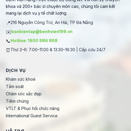
khoa và 200+ bác sĩ chuyên môn cao, chúng tôi cam kết
mang lại dịch vụ y tế chất lượng.
📍
216 Nguyễn Công Trứ, An Hải, TP Đà Nẵng
✉️
banbientap@benhvien199.vn
📞
Hotline: 1900 986 868
⏰
Thứ 2–6: 7:00–11:00 & 13:30–16:30 | Cấp cứu 24/7
DỊCH VỤ
Khám sức khoẻ
Tầm soát
Chăm sóc sắc đẹp
Tiêm chủng
VTLT & Phục hồi chức năng
International Guest Service