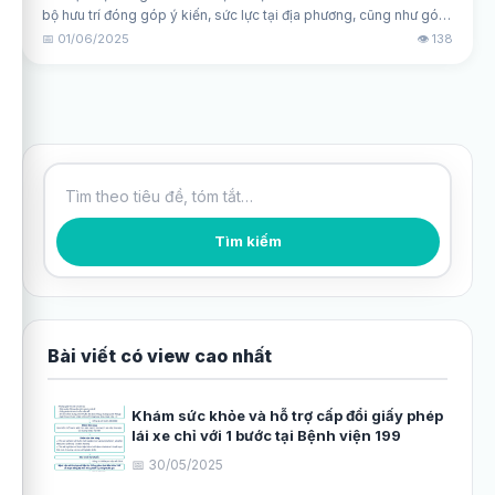
bộ hưu trí đóng góp ý kiến, sức lực tại địa phương, cũng như góp
phần xây dựng Bệnh viện 199 ngày càng phát triển.
📅 01/06/2025
👁️ 138
Tìm kiếm bài viết
Tìm kiếm
Bài viết có view cao nhất
Khám sức khỏe và hỗ trợ cấp đổi giấy phép
lái xe chỉ với 1 bước tại Bệnh viện 199
📅 30/05/2025