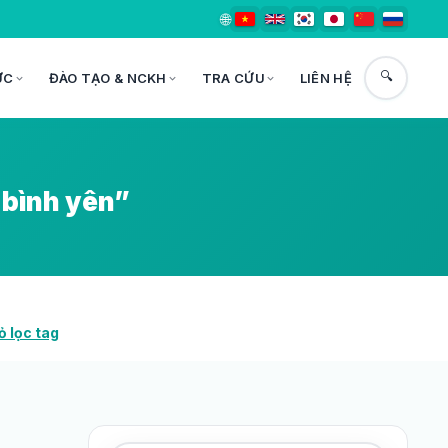
🌐
🔍
ỨC
ĐÀO TẠO & NCKH
TRA CỨU
LIÊN HỆ
 bình yên”
ỏ lọc tag