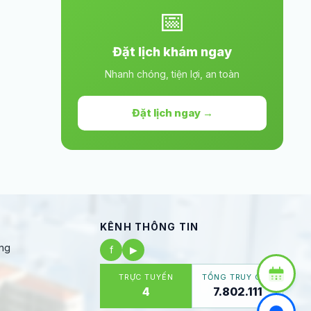
📅
Đặt lịch khám ngay
Nhanh chóng, tiện lợi, an toàn
Đặt lịch ngay →
KÊNH THÔNG TIN
ng
f
▶
TRỰC TUYẾN
TỔNG TRUY CẬP
4
7.802.111