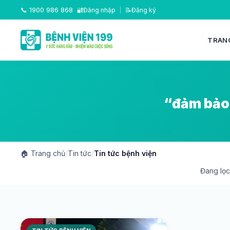
📞
1900 986 868
🔐
Đăng nhập
|
📝
Đăng ký
TRAN
“đảm bảo 
🏠
Trang chủ
/
Tin tức
/
Tin tức bệnh viện
Đang lọc