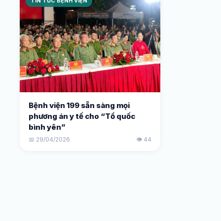
TIN TỨC BỆNH VIỆN
Bệnh viện 199 sẵn sàng mọi
phương án y tế cho “Tổ quốc
bình yên”
📅 29/04/2026
👁️ 44