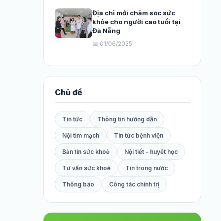
Địa chỉ mới chăm sóc sức
khỏe cho người cao tuổi tại
Đà Nẵng
📅 01/06/2025
Chủ đề
Tin tức
Thông tin hướng dẫn
Nội tim mạch
Tin tức bệnh viện
Bản tin sức khoẻ
Nội tiết - huyết học
Tư vấn sức khoẻ
Tin trong nước
Thông báo
Công tác chính trị