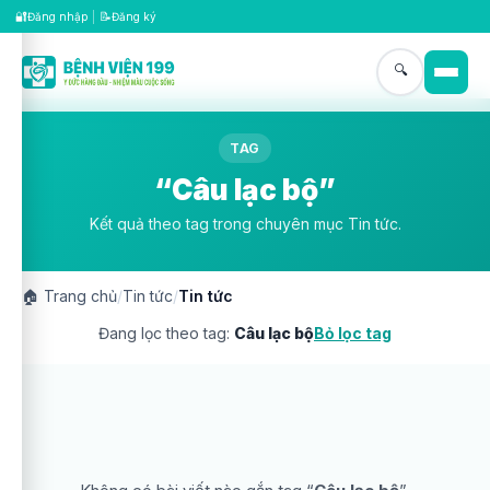
🔐
📝
Đăng nhập
|
Đăng ký
🔍
TAG
“Câu lạc bộ”
Kết quả theo tag trong chuyên mục Tin tức.
🏠
Trang chủ
/
Tin tức
/
Tin tức
Đang lọc theo tag:
Câu lạc bộ
Bỏ lọc tag