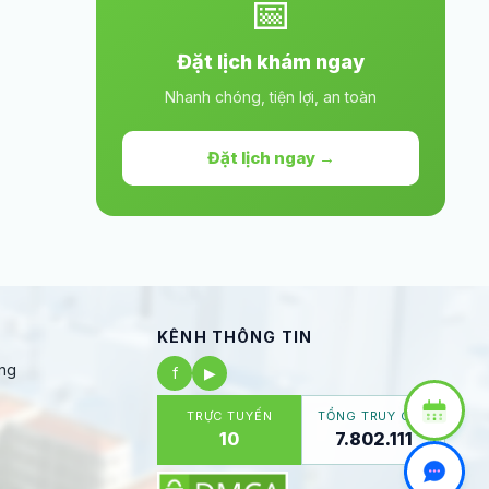
📅
Đặt lịch khám ngay
Nhanh chóng, tiện lợi, an toàn
Đặt lịch ngay →
KÊNH THÔNG TIN
ng
f
▶
TRỰC TUYẾN
TỔNG TRUY CẬP
10
7.802.111