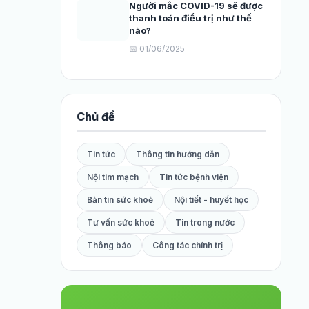
Người mắc COVID-19 sẽ được
thanh toán điều trị như thế
nào?
📅 01/06/2025
Chủ đề
Tin tức
Thông tin hướng dẫn
Nội tim mạch
Tin tức bệnh viện
Bản tin sức khoẻ
Nội tiết - huyết học
Tư vấn sức khoẻ
Tin trong nước
Thông báo
Công tác chính trị