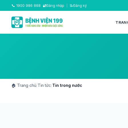
📞
1900 986 868
🔐
Đăng nhập
|
📝
Đăng ký
TRAN
🏠
Trang chủ
/
Tin tức
/
Tin trong nước