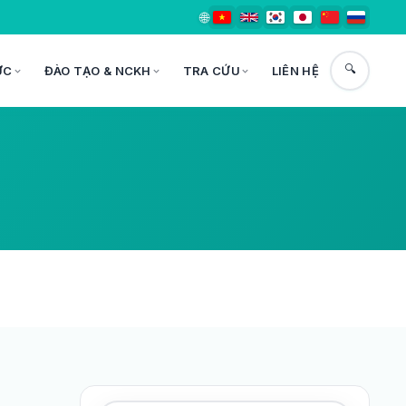
🌐
🔍
ỨC
ĐÀO TẠO & NCKH
TRA CỨU
LIÊN HỆ