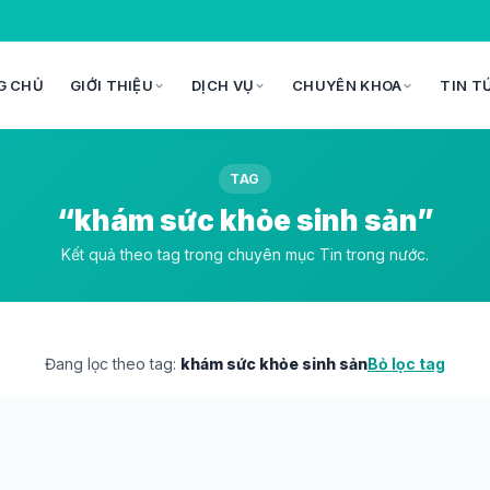
G CHỦ
GIỚI THIỆU
DỊCH VỤ
CHUYÊN KHOA
TIN T
TAG
“khám sức khỏe sinh sản”
Kết quả theo tag trong chuyên mục Tin trong nước.
Đang lọc theo tag:
khám sức khỏe sinh sản
Bỏ lọc tag