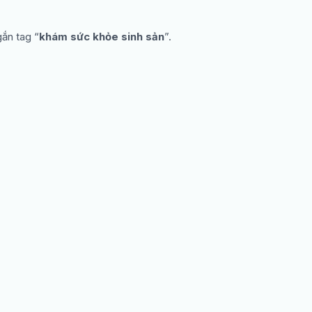
gắn tag “
khám sức khỏe sinh sản
”.