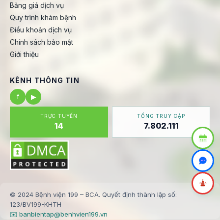
Bảng giá dịch vụ
Quy trình khám bệnh
Điều khoản dịch vụ
Chính sách bảo mật
Giới thiệu
KÊNH THÔNG TIN
f
▶
TRỰC TUYẾN
TỔNG TRUY CẬP
14
7.802.111
© 2024 Bệnh viện 199 – BCA. Quyết định thành lập số:
123/BV199-KHTH
✉️ banbientap@benhvien199.vn