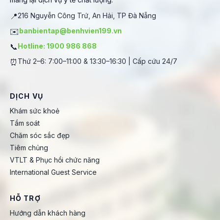
📍
216 Nguyễn Công Trứ, An Hải, TP Đà Nẵng
✉️
banbientap@benhvien199.vn
📞
Hotline: 1900 986 868
⏰
Thứ 2–6: 7:00–11:00 & 13:30–16:30 | Cấp cứu 24/7
DỊCH VỤ
Khám sức khoẻ
Tầm soát
Chăm sóc sắc đẹp
Tiêm chủng
VTLT & Phục hồi chức năng
International Guest Service
HỖ TRỢ
Hướng dẫn khách hàng