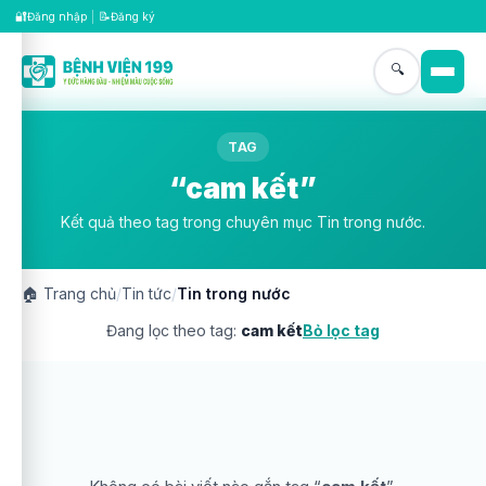
🔐
📝
Đăng nhập
|
Đăng ký
🔍
TAG
“cam kết”
Kết quả theo tag trong chuyên mục Tin trong nước.
🏠
Trang chủ
/
Tin tức
/
Tin trong nước
Đang lọc theo tag:
cam kết
Bỏ lọc tag