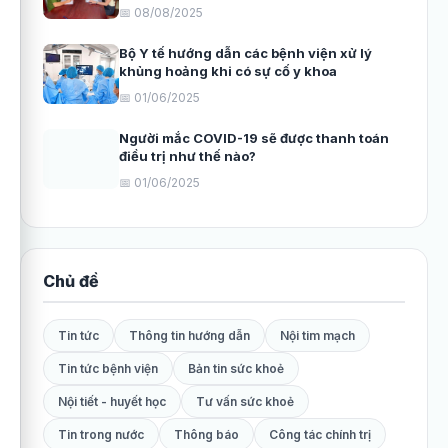
📅 08/08/2025
Bộ Y tế hướng dẫn các bệnh viện xử lý
khủng hoảng khi có sự cố y khoa
📅 01/06/2025
Người mắc COVID-19 sẽ được thanh toán
điều trị như thế nào?
📅 01/06/2025
Chủ đề
Tin tức
Thông tin hướng dẫn
Nội tim mạch
Tin tức bệnh viện
Bản tin sức khoẻ
Nội tiết - huyết học
Tư vấn sức khoẻ
Tin trong nước
Thông báo
Công tác chính trị