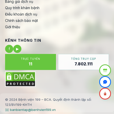
Bảng giá dịch vụ
Quy trình khám bệnh
Điều khoản dịch vụ
Chính sách bảo mật
Giới thiệu
KÊNH THÔNG TIN
f
▶
TRỰC TUYẾN
TỔNG TRUY CẬP
11
7.802.111
© 2024 Bệnh viện 199 – BCA. Quyết định thành lập số:
123/BV199-KHTH
✉️ banbientap@benhvien199.vn