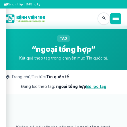
🔐
📝
Đăng nhập
|
Đăng ký
🔍
TAG
“ngoại tổng hợp”
Kết quả theo tag trong chuyên mục Tin quốc tế.
🏠
Trang chủ
/
Tin tức
/
Tin quốc tế
Đang lọc theo tag:
ngoại tổng hợp
Bỏ lọc tag