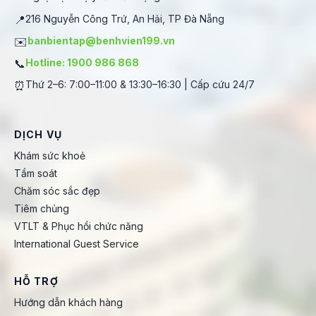
📍
216 Nguyễn Công Trứ, An Hải, TP Đà Nẵng
✉️
banbientap@benhvien199.vn
📞
Hotline: 1900 986 868
⏰
Thứ 2–6: 7:00–11:00 & 13:30–16:30 | Cấp cứu 24/7
DỊCH VỤ
Khám sức khoẻ
Tầm soát
Chăm sóc sắc đẹp
Tiêm chủng
VTLT & Phục hồi chức năng
International Guest Service
HỖ TRỢ
Hướng dẫn khách hàng