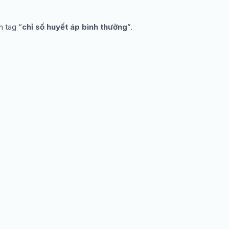
n tag “
chỉ số huyết áp bình thường
”.