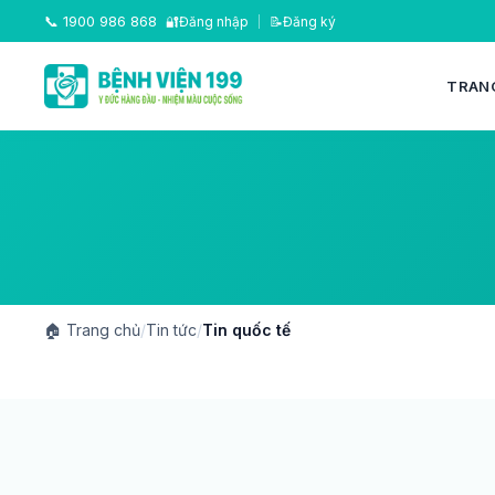
📞
1900 986 868
🔐
Đăng nhập
|
📝
Đăng ký
TRAN
🏠
Trang chủ
/
Tin tức
/
Tin quốc tế