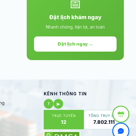
📅
Đặt lịch khám ngay
Nhanh chóng, tiện lợi, an toàn
Đặt lịch ngay →
KÊNH THÔNG TIN
ng
f
▶
TRỰC TUYẾN
TỔNG TRUY CẬP
12
7.802.111