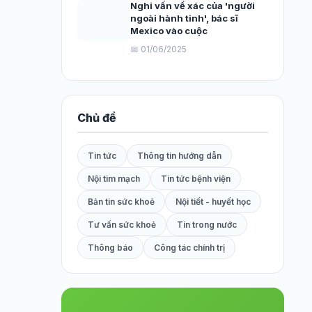
Nghi vấn về xác của 'người
ngoài hành tinh', bác sĩ
Mexico vào cuộc
📅 01/06/2025
Chủ đề
Tin tức
Thông tin hướng dẫn
Nội tim mạch
Tin tức bệnh viện
Bản tin sức khoẻ
Nội tiết - huyết học
Tư vấn sức khoẻ
Tin trong nước
Thông báo
Công tác chính trị