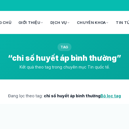
G CHỦ
GIỚI THIỆU
DỊCH VỤ
CHUYÊN KHOA
TIN T
TAG
“chỉ số huyết áp bình thường”
Kết quả theo tag trong chuyên mục Tin quốc tế.
Đang lọc theo tag:
chỉ số huyết áp bình thường
Bỏ lọc tag