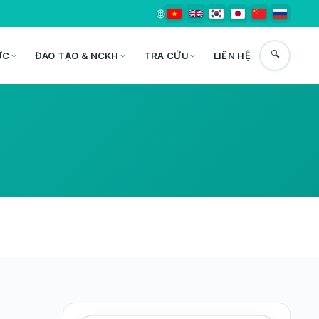
🌐
🔍
ỨC
ĐÀO TẠO & NCKH
TRA CỨU
LIÊN HỆ