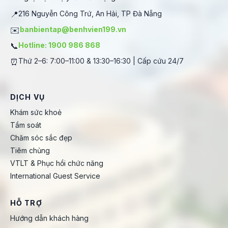
📍
216 Nguyễn Công Trứ, An Hải, TP Đà Nẵng
✉️
banbientap@benhvien199.vn
📞
Hotline: 1900 986 868
⏰
Thứ 2–6: 7:00–11:00 & 13:30–16:30 | Cấp cứu 24/7
DỊCH VỤ
Khám sức khoẻ
Tầm soát
Chăm sóc sắc đẹp
Tiêm chủng
VTLT & Phục hồi chức năng
International Guest Service
HỖ TRỢ
Hướng dẫn khách hàng