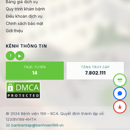
Bảng giá dịch vụ
Quy trình khám bệnh
Điều khoản dịch vụ
Chính sách bảo mật
Giới thiệu
KÊNH THÔNG TIN
f
▶
TRỰC TUYẾN
TỔNG TRUY CẬP
14
7.802.111
© 2024 Bệnh viện 199 – BCA. Quyết định thành lập số:
123/BV199-KHTH
✉️ banbientap@benhvien199.vn