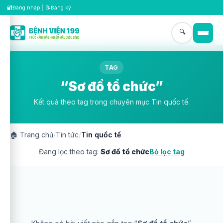
🔐
📝
Đăng nhập
|
Đăng ký
🔍
TAG
“Sơ đồ tổ chức”
Kết quả theo tag trong chuyên mục Tin quốc tế.
🏠
Trang chủ
/
Tin tức
/
Tin quốc tế
Đang lọc theo tag:
Sơ đồ tổ chức
Bỏ lọc tag