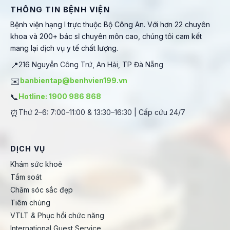
THÔNG TIN BỆNH VIỆN
Bệnh viện hạng I trực thuộc Bộ Công An. Với hơn 22 chuyên
khoa và 200+ bác sĩ chuyên môn cao, chúng tôi cam kết
mang lại dịch vụ y tế chất lượng.
📍
216 Nguyễn Công Trứ, An Hải, TP Đà Nẵng
✉️
banbientap@benhvien199.vn
📞
Hotline: 1900 986 868
⏰
Thứ 2–6: 7:00–11:00 & 13:30–16:30 | Cấp cứu 24/7
DỊCH VỤ
Khám sức khoẻ
Tầm soát
Chăm sóc sắc đẹp
Tiêm chủng
VTLT & Phục hồi chức năng
International Guest Service