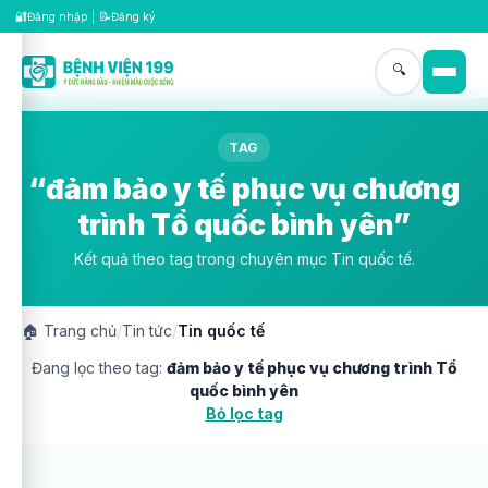
🔐
📝
Đăng nhập
|
Đăng ký
🔍
TAG
“đảm bảo y tế phục vụ chương
trình Tổ quốc bình yên”
Kết quả theo tag trong chuyên mục Tin quốc tế.
🏠
Trang chủ
/
Tin tức
/
Tin quốc tế
Đang lọc theo tag:
đảm bảo y tế phục vụ chương trình Tổ
quốc bình yên
Bỏ lọc tag