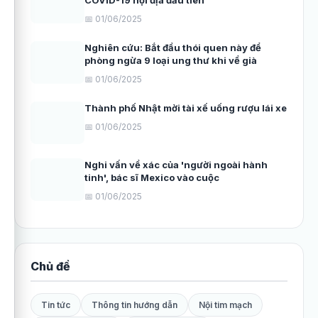
COVID-19 nội địa đầu tiên
📅 01/06/2025
Nghiên cứu: Bắt đầu thói quen này để
phòng ngừa 9 loại ung thư khi về già
📅 01/06/2025
Thành phố Nhật mời tài xế uống rượu lái xe
📅 01/06/2025
Nghi vấn về xác của 'người ngoài hành
tinh', bác sĩ Mexico vào cuộc
📅 01/06/2025
Chủ đề
Tin tức
Thông tin hướng dẫn
Nội tim mạch