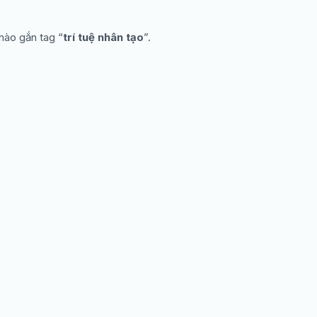
nào gắn tag “
trí tuệ nhân tạo
”.