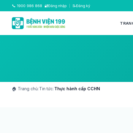
📞
1900 986 868
🔐
Đăng nhập
|
📝
Đăng ký
TRAN
🏠
Trang chủ
/
Tin tức
/
Thực hành cấp CCHN