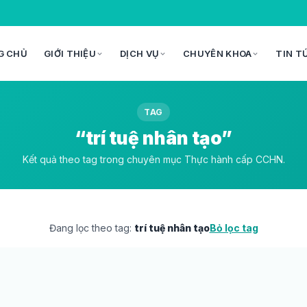
G CHỦ
GIỚI THIỆU
DỊCH VỤ
CHUYÊN KHOA
TIN T
TAG
“trí tuệ nhân tạo”
Kết quả theo tag trong chuyên mục Thực hành cấp CCHN.
Đang lọc theo tag:
trí tuệ nhân tạo
Bỏ lọc tag