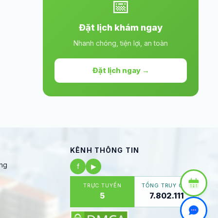
📅
Đặt lịch khám ngay
Nhanh chóng, tiện lợi, an toàn
Đặt lịch ngay →
KÊNH THÔNG TIN
ng
f
▶
TRỰC TUYẾN
TỔNG TRUY CẬP
5
7.802.111