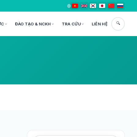
🌐
🔍
ỨC
ĐÀO TẠO & NCKH
TRA CỨU
LIÊN HỆ