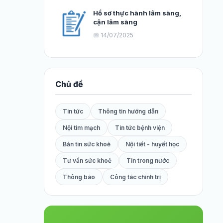
Hồ sơ thực hành lâm sàng,
cận lâm sàng
📅 14/07/2025
Chủ đề
Tin tức
Thông tin hướng dẫn
Nội tim mạch
Tin tức bệnh viện
Bản tin sức khoẻ
Nội tiết - huyết học
Tư vấn sức khoẻ
Tin trong nước
Thông báo
Công tác chính trị