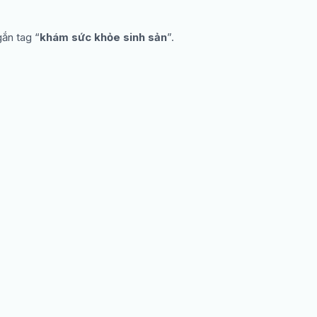
gắn tag “
khám sức khỏe sinh sản
”.