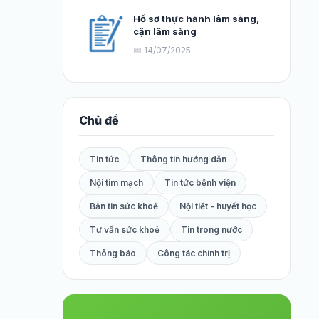
Hồ sơ thực hành lâm sàng,
cận lâm sàng
📅 14/07/2025
Chủ đề
Tin tức
Thông tin hướng dẫn
Nội tim mạch
Tin tức bệnh viện
Bản tin sức khoẻ
Nội tiết - huyết học
Tư vấn sức khoẻ
Tin trong nước
Thông báo
Công tác chính trị