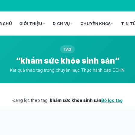
G CHỦ
GIỚI THIỆU
DỊCH VỤ
CHUYÊN KHOA
TIN T
TAG
“khám sức khỏe sinh sản”
Kết quả theo tag trong chuyên mục Thực hành cấp CCHN.
Đang lọc theo tag:
khám sức khỏe sinh sản
Bỏ lọc tag