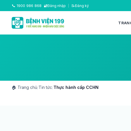
📞
1900 986 868
🔐
Đăng nhập
|
📝
Đăng ký
TRAN
🏠
Trang chủ
/
Tin tức
/
Thực hành cấp CCHN