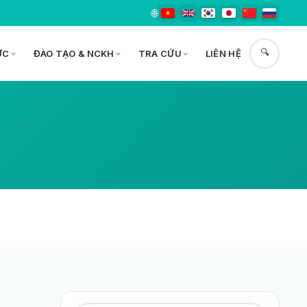
🌐
🔍
ỨC
ĐÀO TẠO & NCKH
TRA CỨU
LIÊN HỆ