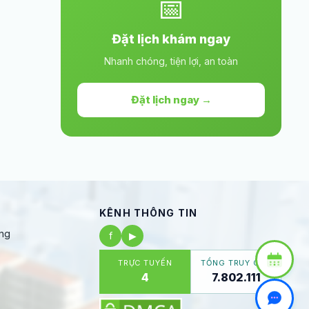
📅
Đặt lịch khám ngay
Nhanh chóng, tiện lợi, an toàn
Đặt lịch ngay →
KÊNH THÔNG TIN
ng
f
▶
TRỰC TUYẾN
TỔNG TRUY CẬP
4
7.802.111