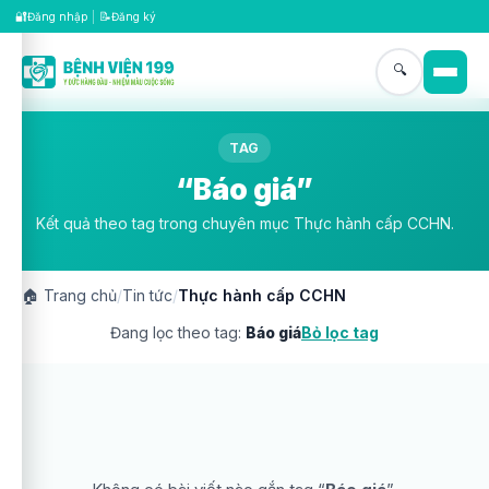
🔐
📝
Đăng nhập
|
Đăng ký
🔍
TAG
“Báo giá”
Kết quả theo tag trong chuyên mục Thực hành cấp CCHN.
🏠
Trang chủ
/
Tin tức
/
Thực hành cấp CCHN
Đang lọc theo tag:
Báo giá
Bỏ lọc tag