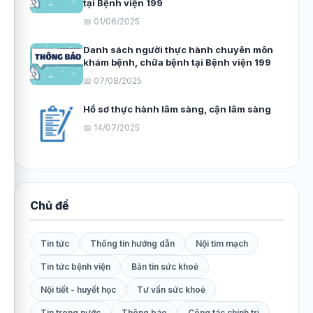
tại Bệnh viện 199
📅 01/06/2025
Danh sách người thực hành chuyên môn
khám bệnh, chữa bệnh tại Bệnh viện 199
📅 07/08/2025
Hồ sơ thực hành lâm sàng, cận lâm sàng
📅 14/07/2025
Chủ đề
Tin tức
Thông tin hướng dẫn
Nội tim mạch
Tin tức bệnh viện
Bản tin sức khoẻ
Nội tiết - huyết học
Tư vấn sức khoẻ
Tin trong nước
Thông báo
Công tác chính trị