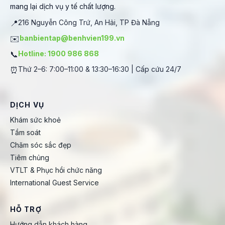
mang lại dịch vụ y tế chất lượng.
📍
216 Nguyễn Công Trứ, An Hải, TP Đà Nẵng
✉️
banbientap@benhvien199.vn
📞
Hotline: 1900 986 868
⏰
Thứ 2–6: 7:00–11:00 & 13:30–16:30 | Cấp cứu 24/7
DỊCH VỤ
Khám sức khoẻ
Tầm soát
Chăm sóc sắc đẹp
Tiêm chủng
VTLT & Phục hồi chức năng
International Guest Service
HỖ TRỢ
Hướng dẫn khách hàng