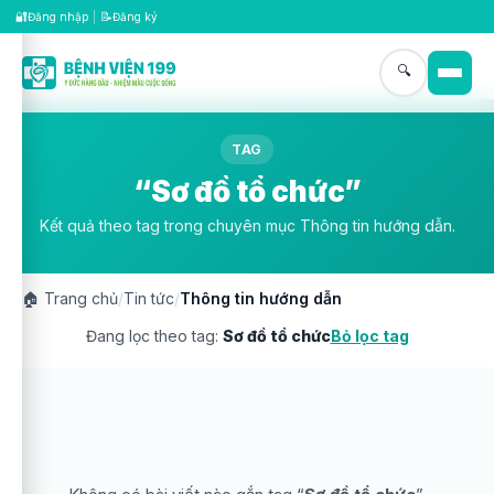
🔐
📝
Đăng nhập
|
Đăng ký
🔍
TAG
“Sơ đồ tổ chức”
Kết quả theo tag trong chuyên mục Thông tin hướng dẫn.
🏠
Trang chủ
/
Tin tức
/
Thông tin hướng dẫn
Đang lọc theo tag:
Sơ đồ tổ chức
Bỏ lọc tag