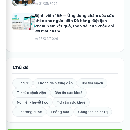
📅 31/05/2025
Bệnh viện 199 — Ứng dụng chăm sóc sức
khỏe cho người dân Đà Nẵng: Đặt lịch
khám, xem kết quả, theo dõi sức khỏe chỉ
với một chạm
📅 17/04/2026
Chủ đề
Tin tức
Thông tin hướng dẫn
Nội tim mạch
Tin tức bệnh viện
Bản tin sức khoẻ
Nội tiết - huyết học
Tư vấn sức khoẻ
Tin trong nước
Thông báo
Công tác chính trị