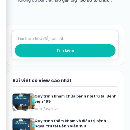
Không có bài viết nào gắn tag “
Sơ đồ tổ chức
”.
Tìm kiếm bài viết
Tìm kiếm
Bài viết có view cao nhất
Quy trình khám chữa bệnh nội trú tại Bệnh
viện 199
📅 30/05/2025
Quy trình thăm khám và điều trị bệnh
ngoại trú tại Bệnh viện 199