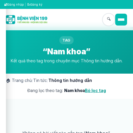
🔐
📝
Đăng nhập
|
Đăng ký
🔍
TAG
“Nam khoa”
Kết quả theo tag trong chuyên mục Thông tin hướng dẫn.
🏠
Trang chủ
/
Tin tức
/
Thông tin hướng dẫn
Đang lọc theo tag:
Nam khoa
Bỏ lọc tag