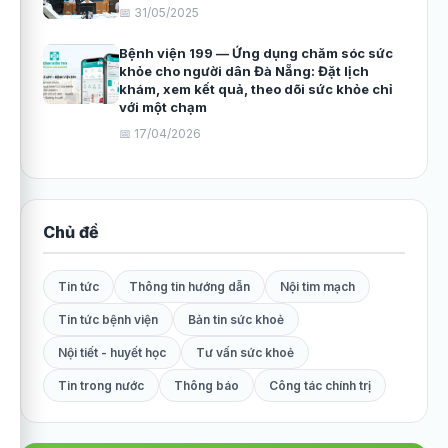
📅 31/05/2025
Bệnh viện 199 — Ứng dụng chăm sóc sức
khỏe cho người dân Đà Nẵng: Đặt lịch
khám, xem kết quả, theo dõi sức khỏe chỉ
với một chạm
📅 17/04/2026
Chủ đề
Tin tức
Thông tin hướng dẫn
Nội tim mạch
Tin tức bệnh viện
Bản tin sức khoẻ
Nội tiết - huyết học
Tư vấn sức khoẻ
Tin trong nước
Thông báo
Công tác chính trị