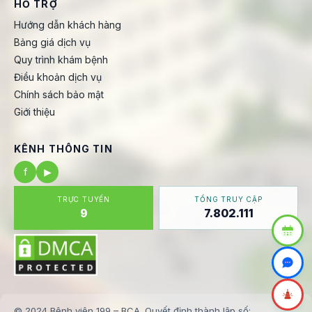
HỖ TRỢ
Hướng dẫn khách hàng
Bảng giá dịch vụ
Quy trình khám bệnh
Điều khoản dịch vụ
Chính sách bảo mật
Giới thiệu
KÊNH THÔNG TIN
f
▶
TRỰC TUYẾN
TỔNG TRUY CẬP
9
7.802.111
© 2024 Bệnh viện 199 – BCA. Quyết định thành lập số: