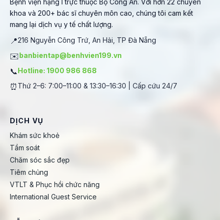
Bệnh viện hạng I trực thuộc Bộ Công An. Với hơn 22 chuyên
khoa và 200+ bác sĩ chuyên môn cao, chúng tôi cam kết
mang lại dịch vụ y tế chất lượng.
📍
216 Nguyễn Công Trứ, An Hải, TP Đà Nẵng
✉️
banbientap@benhvien199.vn
📞
Hotline: 1900 986 868
⏰
Thứ 2–6: 7:00–11:00 & 13:30–16:30 | Cấp cứu 24/7
DỊCH VỤ
Khám sức khoẻ
Tầm soát
Chăm sóc sắc đẹp
Tiêm chủng
VTLT & Phục hồi chức năng
International Guest Service