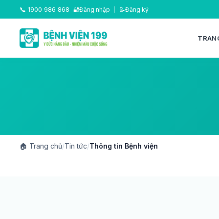
📞
1900 986 868
🔐
Đăng nhập
|
📝
Đăng ký
TRAN
🏠
Trang chủ
/
Tin tức
/
Thông tin Bệnh viện