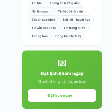
Tin tức
Thông tin hướng dẫn
Nội tim mạch
Tin tức bệnh viện
Bản tin sức khoẻ
Nội tiết - huyết học
Tư vấn sức khoẻ
Tin trong nước
Thông báo
Công tác chính trị
📅
Đặt lịch khám ngay
Nhanh chóng, tiện lợi, an toàn
Đặt lịch ngay →