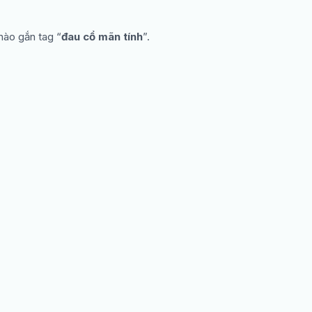
nào gắn tag “
đau cổ mãn tính
”.