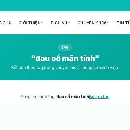
G CHỦ
GIỚI THIỆU
DỊCH VỤ
CHUYÊN KHOA
TIN T
TAG
“đau cổ mãn tính”
Kết quả theo tag trong chuyên mục Thông tin Bệnh viện.
Đang lọc theo tag:
đau cổ mãn tính
Bỏ lọc tag