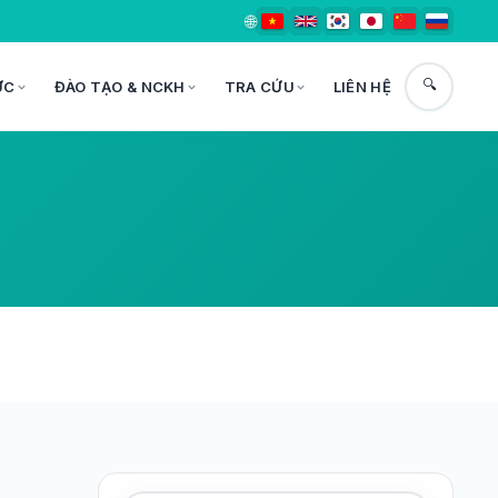
🌐
🔍
ỨC
ĐÀO TẠO & NCKH
TRA CỨU
LIÊN HỆ