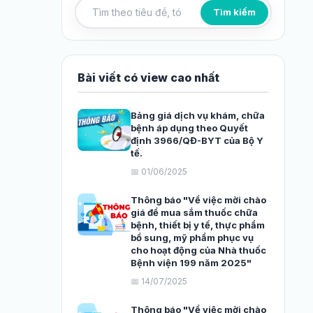
Tìm kiếm
Tìm kiếm bài viết
Bài viết có view cao nhất
Bảng giá dịch vụ khám, chữa
bệnh áp dụng theo Quyết
định 3966/QĐ-BYT của Bộ Y
tế.
📅 01/06/2025
Thông báo "Về việc mời chào
giá để mua sắm thuốc chữa
bệnh, thiết bị y tế, thực phẩm
bổ sung, mỹ phẩm phục vụ
cho hoạt động của Nhà thuốc
Bệnh viện 199 năm 2025"
📅 14/07/2025
Thông báo "Về việc mời chào