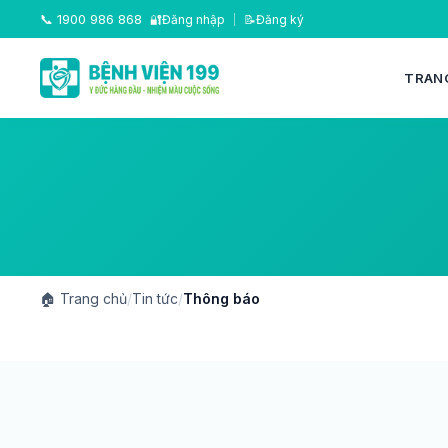
📞
1900 986 868
🔐
Đăng nhập
|
📝
Đăng ký
TRAN
🏠
Trang chủ
/
Tin tức
/
Thông báo