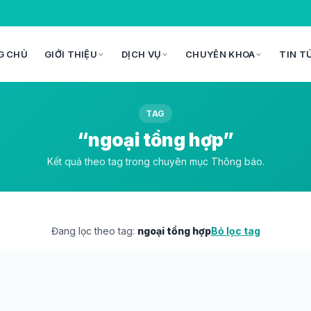
G CHỦ
GIỚI THIỆU
DỊCH VỤ
CHUYÊN KHOA
TIN T
TAG
“ngoại tổng hợp”
Kết quả theo tag trong chuyên mục Thông báo.
Đang lọc theo tag:
ngoại tổng hợp
Bỏ lọc tag