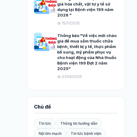
giá hóa chất, vật tư y tế sử
dụng tại Bệnh viện 199 năm
2026 "
📅 15/11/2025
Thông báo "Về việc mời chào
giá để mua sắm thuốc chữa
bệnh, thiết bị y tế, thực phẩm
bổ sung, mỹ phẩm phục vụ
cho hoạt động của Nhà thuốc
Bệnh viện 199 Đợt 2 năm
2025"
📅 01/06/2025
Chủ đề
Tin tức
Thông tin hướng dẫn
Nội tim mạch
Tin tức bệnh viện