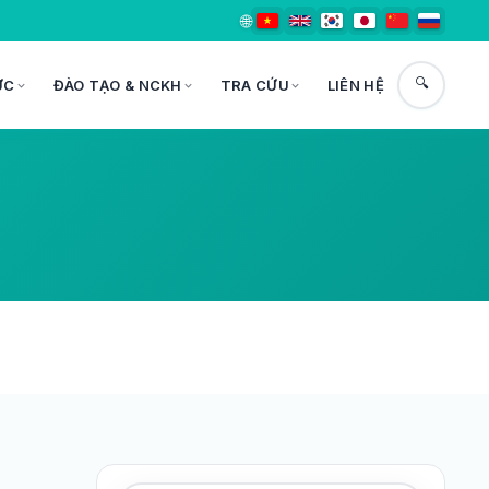
🌐
🔍
ỨC
ĐÀO TẠO & NCKH
TRA CỨU
LIÊN HỆ