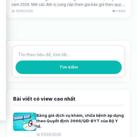
năm 2026. Mời các đơn vị cung cấp tham gia báo giá theo quy
định.
📅 15/11/2025
👁️ 1.663
Tìm kiếm bài viết
Tìm kiếm
Bài viết có view cao nhất
Bảng giá dịch vụ khám, chữa bệnh áp dụng
theo Quyết định 3966/QĐ-BYT của Bộ Y
tế.
📅 01/06/2025