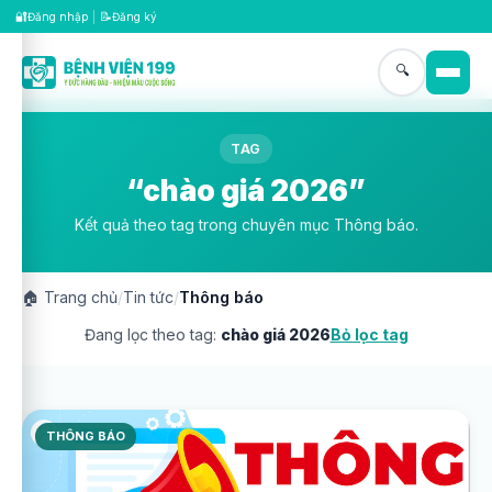
🔐
📝
Đăng nhập
|
Đăng ký
🔍
TAG
“chào giá 2026”
Kết quả theo tag trong chuyên mục Thông báo.
🏠
Trang chủ
/
Tin tức
/
Thông báo
Đang lọc theo tag:
chào giá 2026
Bỏ lọc tag
THÔNG BÁO