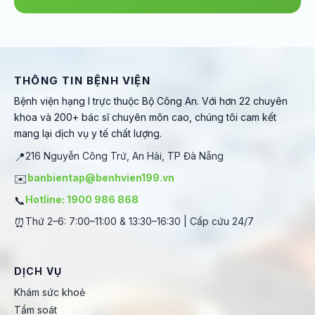
THÔNG TIN BỆNH VIỆN
Bệnh viện hạng I trực thuộc Bộ Công An. Với hơn 22 chuyên
khoa và 200+ bác sĩ chuyên môn cao, chúng tôi cam kết
mang lại dịch vụ y tế chất lượng.
📍
216 Nguyễn Công Trứ, An Hải, TP Đà Nẵng
✉️
banbientap@benhvien199.vn
📞
Hotline: 1900 986 868
⏰
Thứ 2–6: 7:00–11:00 & 13:30–16:30 | Cấp cứu 24/7
DỊCH VỤ
Khám sức khoẻ
Tầm soát