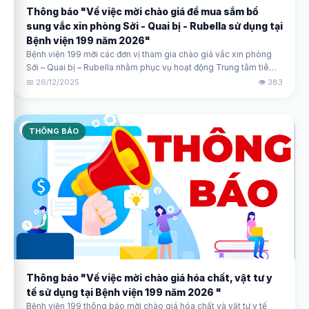
Thông báo "Về việc mời chào giá để mua sắm bổ
sung vắc xin phòng Sởi - Quai bị - Rubella sử dụng tại
Bệnh viện 199 năm 2026"
Bệnh viện 199 mời các đơn vị tham gia chào giá vắc xin phòng
Sởi – Quai bị – Rubella nhằm phục vụ hoạt động Trung tâm tiêm
chủng. Thời hạn nhận chào giá trước 15h ngày 05/01/2026.
📅 26/12/2025
👁️ 383
THÔNG BÁO
Thông báo "Về việc mời chào giá hóa chất, vật tư y
tế sử dụng tại Bệnh viện 199 năm 2026 "
Bệnh viện 199 thông báo mời chào giá hóa chất và vật tư y tế