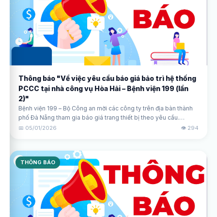
Thông báo "Về việc yêu cầu báo giá bảo trì hệ thống
PCCC tại nhà công vụ Hòa Hải – Bệnh viện 199 (lần
2)"
Bệnh viện 199 – Bộ Công an mời các công ty trên địa bàn thành
phố Đà Nẵng tham gia báo giá trang thiết bị theo yêu cầu.
Thông tin chi tiết về thời gian, hình thức tiếp nhận và danh mục
📅 05/01/2026
👁️ 294
thiết bị được đính kèm trong thông báo.
THÔNG BÁO