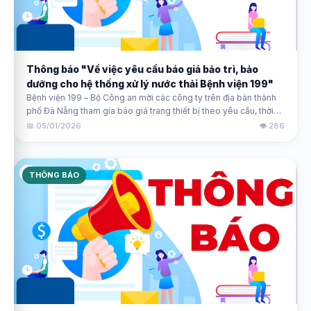
Thông báo "Về việc yêu cầu báo giá bảo trì, bảo
dưỡng cho hệ thống xử lý nước thải Bệnh viện 199"
Bệnh viện 199 – Bộ Công an mời các công ty trên địa bàn thành
phố Đà Nẵng tham gia báo giá trang thiết bị theo yêu cầu, thời
gian tiếp nhận từ ngày 05/01/2026 đến trước 16h ngày
📅 05/01/2026
👁️ 286
07/01/2026.
THÔNG BÁO