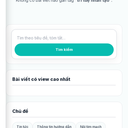
Không có bài viết nào gắn tag “
trí tuệ nhân tạo
”.
Tìm kiếm bài viết
Tìm kiếm
Bài viết có view cao nhất
Chủ đề
Tin tức
Thông tin hướng dẫn
Nội tim mạch