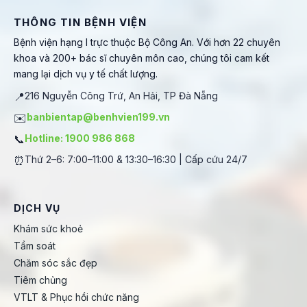
THÔNG TIN BỆNH VIỆN
Bệnh viện hạng I trực thuộc Bộ Công An. Với hơn 22 chuyên
khoa và 200+ bác sĩ chuyên môn cao, chúng tôi cam kết
mang lại dịch vụ y tế chất lượng.
📍
216 Nguyễn Công Trứ, An Hải, TP Đà Nẵng
✉️
banbientap@benhvien199.vn
📞
Hotline: 1900 986 868
⏰
Thứ 2–6: 7:00–11:00 & 13:30–16:30 | Cấp cứu 24/7
DỊCH VỤ
Khám sức khoẻ
Tầm soát
Chăm sóc sắc đẹp
Tiêm chủng
VTLT & Phục hồi chức năng