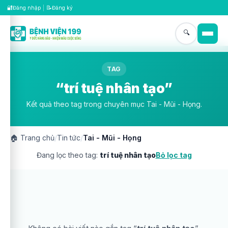
🔐
📝
Đăng nhập
|
Đăng ký
🔍
TAG
“trí tuệ nhân tạo”
Kết quả theo tag trong chuyên mục Tai - Mũi - Họng.
🏠
Trang chủ
/
Tin tức
/
Tai - Mũi - Họng
Đang lọc theo tag:
trí tuệ nhân tạo
Bỏ lọc tag