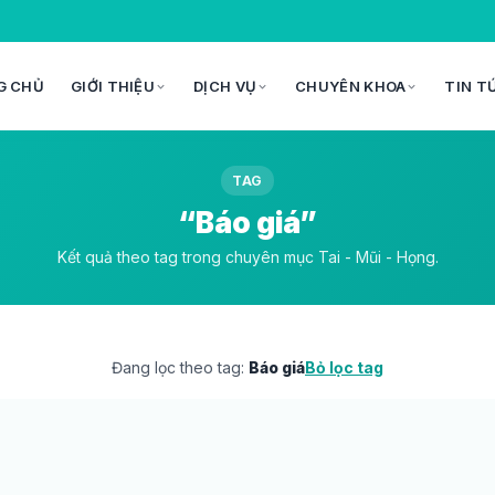
G CHỦ
GIỚI THIỆU
DỊCH VỤ
CHUYÊN KHOA
TIN T
TAG
“Báo giá”
Kết quả theo tag trong chuyên mục Tai - Mũi - Họng.
Đang lọc theo tag:
Báo giá
Bỏ lọc tag