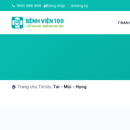
📞
1900 986 868
🔐
Đăng nhập
|
📝
Đăng ký
TRAN
🏠
Trang chủ
/
Tin tức
/
Tai - Mũi - Họng