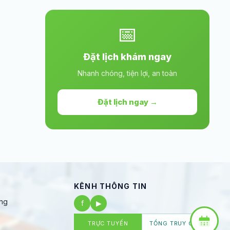
📅
Đặt lịch khám ngay
Nhanh chóng, tiện lợi, an toàn
Đặt lịch ngay →
KÊNH THÔNG TIN
ng
f
▶
TRỰC TUYẾN
TỔNG TRUY CẬP