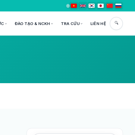
🌐
🔍
ỨC
ĐÀO TẠO & NCKH
TRA CỨU
LIÊN HỆ