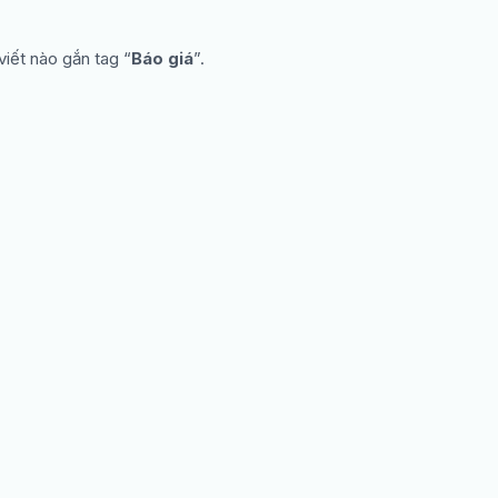
viết nào gắn tag “
Báo giá
”.