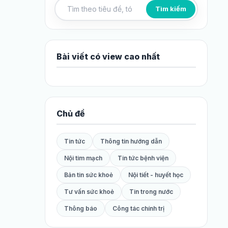
Tìm kiếm
Tìm kiếm bài viết
Bài viết có view cao nhất
Chủ đề
Tin tức
Thông tin hướng dẫn
Nội tim mạch
Tin tức bệnh viện
Bản tin sức khoẻ
Nội tiết - huyết học
Tư vấn sức khoẻ
Tin trong nước
Thông báo
Công tác chính trị