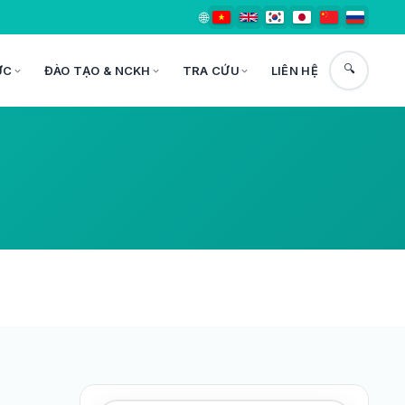
🌐
🔍
ỨC
ĐÀO TẠO & NCKH
TRA CỨU
LIÊN HỆ