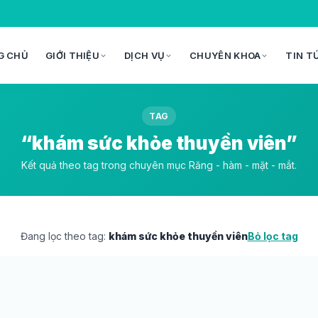
G CHỦ
GIỚI THIỆU
DỊCH VỤ
CHUYÊN KHOA
TIN T
TAG
“khám sức khỏe thuyền viên”
Kết quả theo tag trong chuyên mục Răng - hàm - mặt - mắt.
Đang lọc theo tag:
khám sức khỏe thuyền viên
Bỏ lọc tag