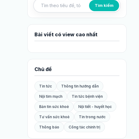
Tìm kiếm
Tìm kiếm bài viết
Bài viết có view cao nhất
Chủ đề
Tin tức
Thông tin hướng dẫn
Nội tim mạch
Tin tức bệnh viện
Bản tin sức khoẻ
Nội tiết - huyết học
Tư vấn sức khoẻ
Tin trong nước
Thông báo
Công tác chính trị