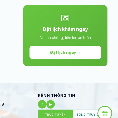
📅
Đặt lịch khám ngay
Nhanh chóng, tiện lợi, an toàn
Đặt lịch ngay →
KÊNH THÔNG TIN
ng
f
▶
TRỰC TUYẾN
TỔNG TRUY CẬP