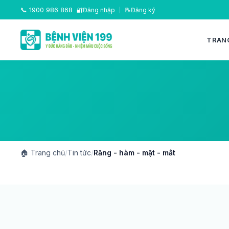
📞
1900 986 868
🔐
Đăng nhập
|
📝
Đăng ký
TRAN
🏠
Trang chủ
/
Tin tức
/
Răng - hàm - mặt - mắt