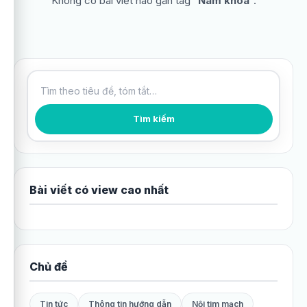
Không có bài viết nào gắn tag “
Nam khoa
”.
Tìm kiếm bài viết
Tìm kiếm
Bài viết có view cao nhất
Chủ đề
Tin tức
Thông tin hướng dẫn
Nội tim mạch