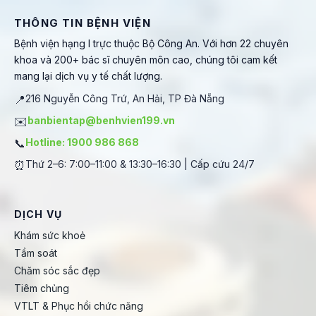
THÔNG TIN BỆNH VIỆN
Bệnh viện hạng I trực thuộc Bộ Công An. Với hơn 22 chuyên
khoa và 200+ bác sĩ chuyên môn cao, chúng tôi cam kết
mang lại dịch vụ y tế chất lượng.
📍
216 Nguyễn Công Trứ, An Hải, TP Đà Nẵng
✉️
banbientap@benhvien199.vn
📞
Hotline: 1900 986 868
⏰
Thứ 2–6: 7:00–11:00 & 13:30–16:30 | Cấp cứu 24/7
DỊCH VỤ
Khám sức khoẻ
Tầm soát
Chăm sóc sắc đẹp
Tiêm chủng
VTLT & Phục hồi chức năng