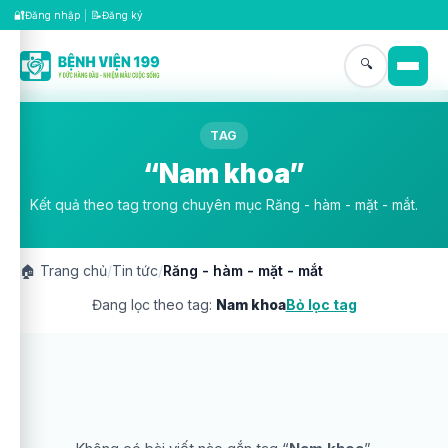
🔐
📝
Đăng nhập
|
Đăng ký
🔍
TAG
“Nam khoa”
Kết quả theo tag trong chuyên mục Răng - hàm - mặt - mắt.
🏠
Trang chủ
/
Tin tức
/
Răng - hàm - mặt - mắt
Đang lọc theo tag:
Nam khoa
Bỏ lọc tag