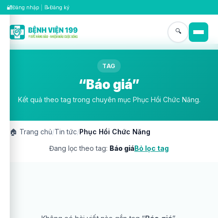
🔐
📝
Đăng nhập
|
Đăng ký
🔍
TAG
“Báo giá”
Kết quả theo tag trong chuyên mục Phục Hồi Chức Năng.
🏠
Trang chủ
/
Tin tức
/
Phục Hồi Chức Năng
Đang lọc theo tag:
Báo giá
Bỏ lọc tag