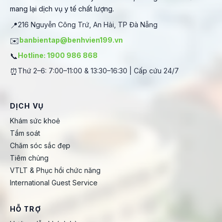
mang lại dịch vụ y tế chất lượng.
📍
216 Nguyễn Công Trứ, An Hải, TP Đà Nẵng
✉️
banbientap@benhvien199.vn
📞
Hotline: 1900 986 868
⏰
Thứ 2–6: 7:00–11:00 & 13:30–16:30 | Cấp cứu 24/7
DỊCH VỤ
Khám sức khoẻ
Tầm soát
Chăm sóc sắc đẹp
Tiêm chủng
VTLT & Phục hồi chức năng
International Guest Service
HỖ TRỢ