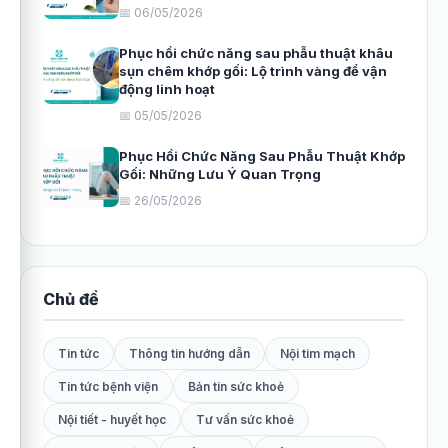
📅 06/05/2026
Phục hồi chức năng sau phẫu thuật khâu
sụn chêm khớp gối: Lộ trình vàng để vận
động linh hoạt
📅 05/05/2026
Phục Hồi Chức Năng Sau Phẫu Thuật Khớp
Gối: Những Lưu Ý Quan Trọng
📅 26/05/2026
Chủ đề
Tin tức
Thông tin hướng dẫn
Nội tim mạch
Tin tức bệnh viện
Bản tin sức khoẻ
Nội tiết - huyết học
Tư vấn sức khoẻ