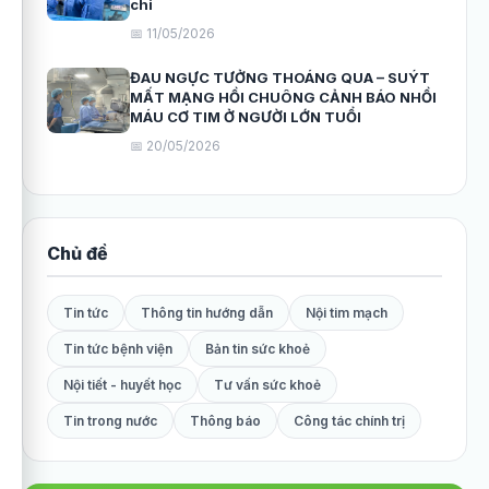
chi
📅 11/05/2026
ĐAU NGỰC TƯỞNG THOÁNG QUA – SUÝT
MẤT MẠNG HỒI CHUÔNG CẢNH BÁO NHỒI
MÁU CƠ TIM Ở NGƯỜI LỚN TUỔI
📅 20/05/2026
Chủ đề
Tin tức
Thông tin hướng dẫn
Nội tim mạch
Tin tức bệnh viện
Bản tin sức khoẻ
Nội tiết - huyết học
Tư vấn sức khoẻ
Tin trong nước
Thông báo
Công tác chính trị