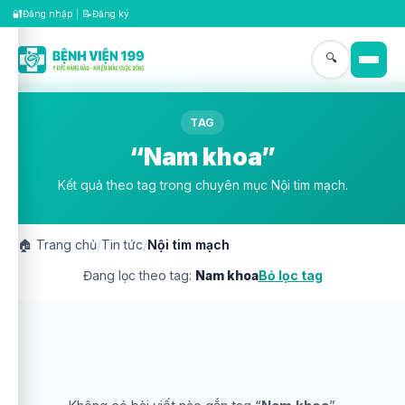
🔐
📝
Đăng nhập
|
Đăng ký
🔍
TAG
“Nam khoa”
Kết quả theo tag trong chuyên mục Nội tim mạch.
🏠
Trang chủ
/
Tin tức
/
Nội tim mạch
Đang lọc theo tag:
Nam khoa
Bỏ lọc tag