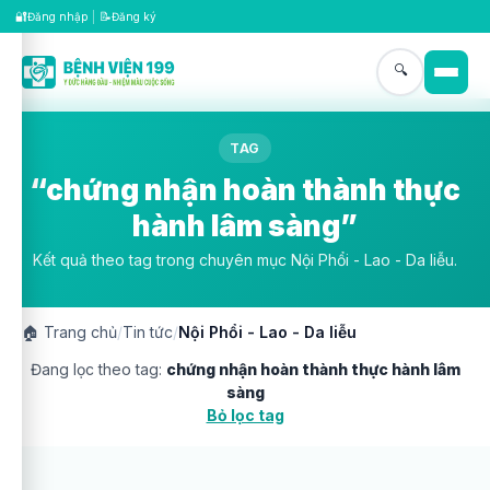
🔐
📝
Đăng nhập
|
Đăng ký
🔍
TAG
“chứng nhận hoàn thành thực
hành lâm sàng”
Kết quả theo tag trong chuyên mục Nội Phổi - Lao - Da liễu.
🏠
Trang chủ
/
Tin tức
/
Nội Phổi - Lao - Da liễu
Đang lọc theo tag:
chứng nhận hoàn thành thực hành lâm
sàng
Bỏ lọc tag