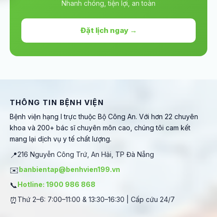
Nhanh chóng, tiện lợi, an toàn
Đặt lịch ngay →
THÔNG TIN BỆNH VIỆN
Bệnh viện hạng I trực thuộc Bộ Công An. Với hơn 22 chuyên
khoa và 200+ bác sĩ chuyên môn cao, chúng tôi cam kết
mang lại dịch vụ y tế chất lượng.
📍
216 Nguyễn Công Trứ, An Hải, TP Đà Nẵng
✉️
banbientap@benhvien199.vn
📞
Hotline: 1900 986 868
⏰
Thứ 2–6: 7:00–11:00 & 13:30–16:30 | Cấp cứu 24/7