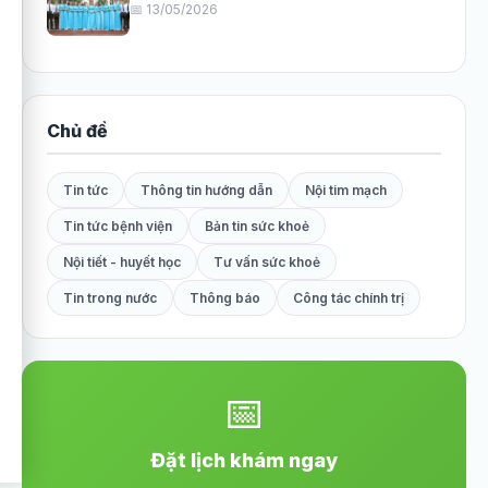
📅 13/05/2026
Chủ đề
Tin tức
Thông tin hướng dẫn
Nội tim mạch
Tin tức bệnh viện
Bản tin sức khoẻ
Nội tiết - huyết học
Tư vấn sức khoẻ
Tin trong nước
Thông báo
Công tác chính trị
📅
Đặt lịch khám ngay