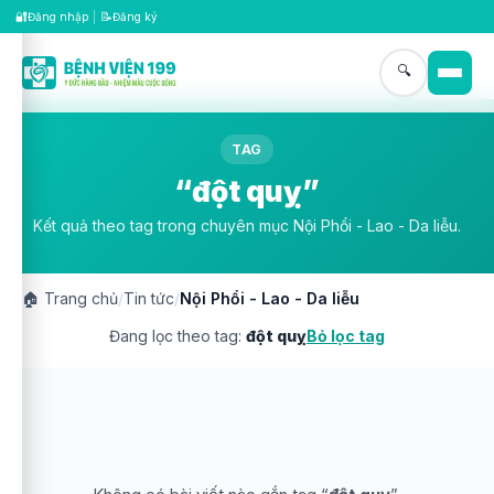
🔐
📝
Đăng nhập
|
Đăng ký
🔍
TAG
“đột quỵ”
Kết quả theo tag trong chuyên mục Nội Phổi - Lao - Da liễu.
🏠
Trang chủ
/
Tin tức
/
Nội Phổi - Lao - Da liễu
Đang lọc theo tag:
đột quỵ
Bỏ lọc tag