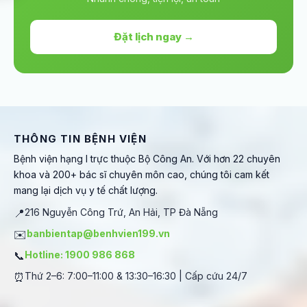
Đặt lịch ngay →
THÔNG TIN BỆNH VIỆN
Bệnh viện hạng I trực thuộc Bộ Công An. Với hơn 22 chuyên
khoa và 200+ bác sĩ chuyên môn cao, chúng tôi cam kết
mang lại dịch vụ y tế chất lượng.
📍
216 Nguyễn Công Trứ, An Hải, TP Đà Nẵng
✉️
banbientap@benhvien199.vn
📞
Hotline: 1900 986 868
⏰
Thứ 2–6: 7:00–11:00 & 13:30–16:30 | Cấp cứu 24/7