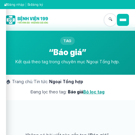
🔐
📝
Đăng nhập
|
Đăng ký
🔍
TAG
“Báo giá”
Kết quả theo tag trong chuyên mục Ngoại Tổng hợp.
🏠
Trang chủ
/
Tin tức
/
Ngoại Tổng hợp
Đang lọc theo tag:
Báo giá
Bỏ lọc tag