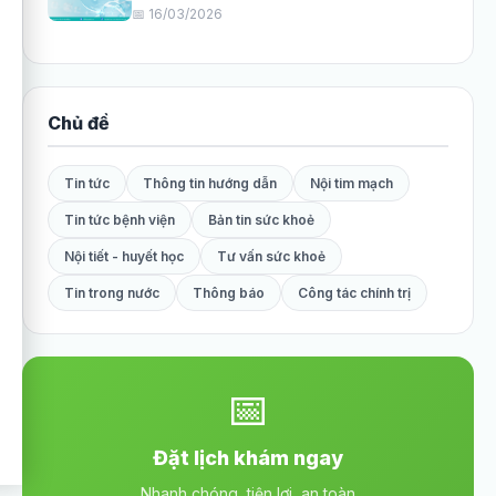
📅 16/03/2026
Chủ đề
Tin tức
Thông tin hướng dẫn
Nội tim mạch
Tin tức bệnh viện
Bản tin sức khoẻ
Nội tiết - huyết học
Tư vấn sức khoẻ
Tin trong nước
Thông báo
Công tác chính trị
📅
Đặt lịch khám ngay
Nhanh chóng, tiện lợi, an toàn