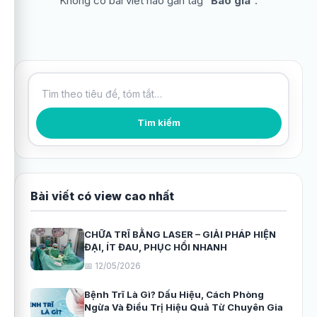
Không có bài viết nào gắn tag “
Báo giá
”.
Tìm kiếm bài viết
Tìm kiếm
Bài viết có view cao nhất
CHỮA TRĨ BẰNG LASER – GIẢI PHÁP HIỆN
ĐẠI, ÍT ĐAU, PHỤC HỒI NHANH
📅 12/05/2026
Bệnh Trĩ Là Gì? Dấu Hiệu, Cách Phòng
Ngừa Và Điều Trị Hiệu Quả Từ Chuyên Gia