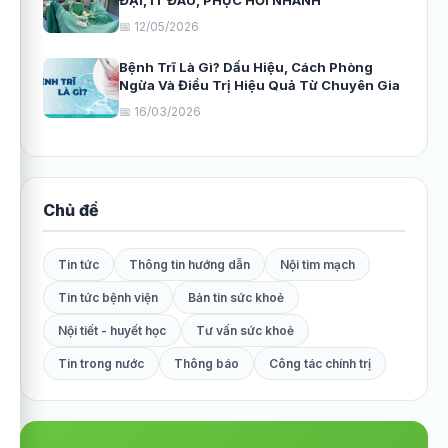
ĐẠI, ÍT ĐAU, PHỤC HỒI NHANH
📅 12/05/2026
Bệnh Trĩ Là Gì? Dấu Hiệu, Cách Phòng
Ngừa Và Điều Trị Hiệu Quả Từ Chuyên Gia
📅 16/03/2026
Chủ đề
Tin tức
Thông tin hướng dẫn
Nội tim mạch
Tin tức bệnh viện
Bản tin sức khoẻ
Nội tiết - huyết học
Tư vấn sức khoẻ
Tin trong nước
Thông báo
Công tác chính trị