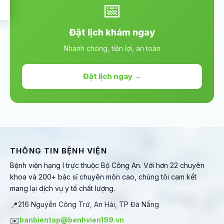
📅
Đặt lịch khám ngay
Nhanh chóng, tiện lợi, an toàn
Đặt lịch ngay →
THÔNG TIN BỆNH VIỆN
Bệnh viện hạng I trực thuộc Bộ Công An. Với hơn 22 chuyên
khoa và 200+ bác sĩ chuyên môn cao, chúng tôi cam kết
mang lại dịch vụ y tế chất lượng.
📍
216 Nguyễn Công Trứ, An Hải, TP Đà Nẵng
✉️
banbientap@benhvien199.vn