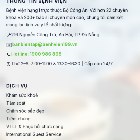
THÔNG TIN BỆNH VIỆN
Bệnh viện hạng I trực thuộc Bộ Công An. Với hơn 22 chuyên
khoa và 200+ bác sĩ chuyên môn cao, chúng tôi cam kết
mang lại dịch vụ y tế chất lượng.
📍
216 Nguyễn Công Trứ, An Hải, TP Đà Nẵng
✉️
banbientap@benhvien199.vn
📞
Hotline: 1900 986 868
⏰
Thứ 2–6: 7:00–11:00 & 13:30–16:30 | Cấp cứu 24/7
DỊCH VỤ
Khám sức khoẻ
Tầm soát
Chăm sóc sắc đẹp
Tiêm chủng
VTLT & Phục hồi chức năng
International Guest Service