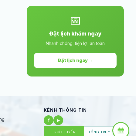
📅
Đặt lịch khám ngay
Nhanh chóng, tiện lợi, an toàn
Đặt lịch ngay →
KÊNH THÔNG TIN
ng
f
▶
TRỰC TUYẾN
TỔNG TRUY CẬP