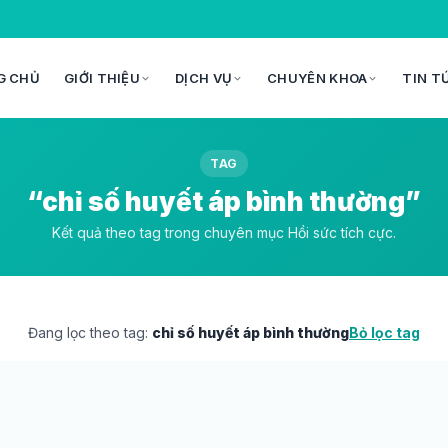
G CHỦ
GIỚI THIỆU
DỊCH VỤ
CHUYÊN KHOA
TIN T
TAG
“chỉ số huyết áp bình thường”
Kết quả theo tag trong chuyên mục Hồi sức tích cực.
Đang lọc theo tag:
chỉ số huyết áp bình thường
Bỏ lọc tag