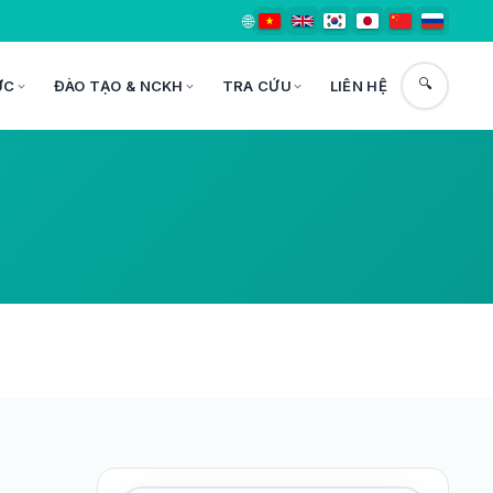
🌐
🔍
ỨC
ĐÀO TẠO & NCKH
TRA CỨU
LIÊN HỆ