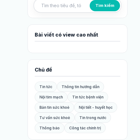
Tìm kiếm
Tìm kiếm bài viết
Bài viết có view cao nhất
Chủ đề
Tin tức
Thông tin hướng dẫn
Nội tim mạch
Tin tức bệnh viện
Bản tin sức khoẻ
Nội tiết - huyết học
Tư vấn sức khoẻ
Tin trong nước
Thông báo
Công tác chính trị