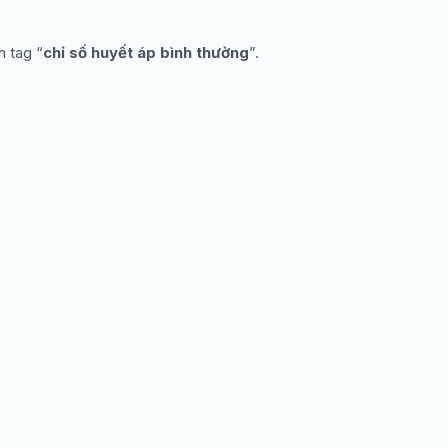
n tag “
chỉ số huyết áp bình thường
”.