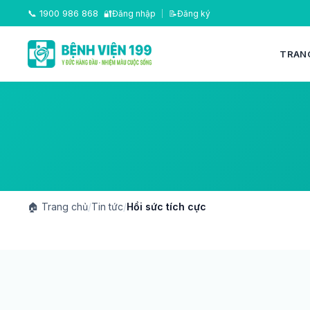
📞
1900 986 868
🔐
Đăng nhập
|
📝
Đăng ký
TRAN
🏠
Trang chủ
/
Tin tức
/
Hồi sức tích cực