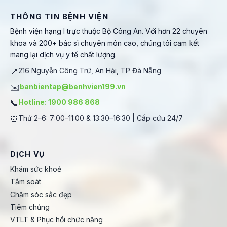
THÔNG TIN BỆNH VIỆN
Bệnh viện hạng I trực thuộc Bộ Công An. Với hơn 22 chuyên
khoa và 200+ bác sĩ chuyên môn cao, chúng tôi cam kết
mang lại dịch vụ y tế chất lượng.
📍
216 Nguyễn Công Trứ, An Hải, TP Đà Nẵng
✉️
banbientap@benhvien199.vn
📞
Hotline: 1900 986 868
⏰
Thứ 2–6: 7:00–11:00 & 13:30–16:30 | Cấp cứu 24/7
DỊCH VỤ
Khám sức khoẻ
Tầm soát
Chăm sóc sắc đẹp
Tiêm chủng
VTLT & Phục hồi chức năng