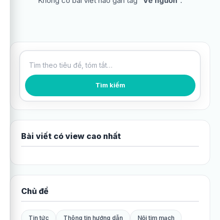
Không có bài viết nào gắn tag “
Về nguồn
”.
Tìm kiếm bài viết
Tìm kiếm
Bài viết có view cao nhất
Chủ đề
Tin tức
Thông tin hướng dẫn
Nội tim mạch