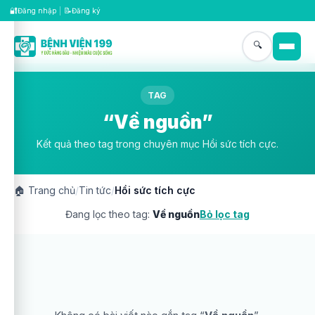
🔐
📝
Đăng nhập
|
Đăng ký
🔍
TAG
“Về nguồn”
Kết quả theo tag trong chuyên mục Hồi sức tích cực.
🏠
Trang chủ
/
Tin tức
/
Hồi sức tích cực
Đang lọc theo tag:
Về nguồn
Bỏ lọc tag