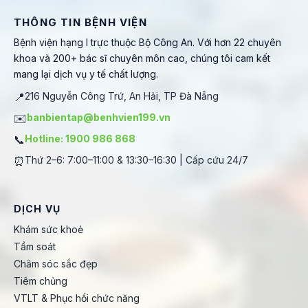
THÔNG TIN BỆNH VIỆN
Bệnh viện hạng I trực thuộc Bộ Công An. Với hơn 22 chuyên
khoa và 200+ bác sĩ chuyên môn cao, chúng tôi cam kết
mang lại dịch vụ y tế chất lượng.
📍
216 Nguyễn Công Trứ, An Hải, TP Đà Nẵng
✉️
banbientap@benhvien199.vn
📞
Hotline: 1900 986 868
⏰
Thứ 2–6: 7:00–11:00 & 13:30–16:30 | Cấp cứu 24/7
DỊCH VỤ
Khám sức khoẻ
Tầm soát
Chăm sóc sắc đẹp
Tiêm chủng
VTLT & Phục hồi chức năng