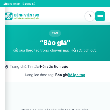
🔐
📝
Đăng nhập
|
Đăng ký
🔍
TAG
“Báo giá”
Kết quả theo tag trong chuyên mục Hồi sức tích cực.
🏠
Trang chủ
/
Tin tức
/
Hồi sức tích cực
Đang lọc theo tag:
Báo giá
Bỏ lọc tag