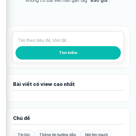
Không có bài viết nào gắn tag “
Báo giá
”.
Tìm kiếm bài viết
Tìm kiếm
Bài viết có view cao nhất
Chủ đề
Tin tức
Thông tin hướng dẫn
Nội tim mạch