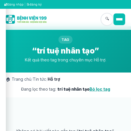
🔐
📝
Đăng nhập
|
Đăng ký
🔍
TAG
“trí tuệ nhân tạo”
Kết quả theo tag trong chuyên mục Hỗ trợ.
🏠
Trang chủ
/
Tin tức
/
Hỗ trợ
Đang lọc theo tag:
trí tuệ nhân tạo
Bỏ lọc tag