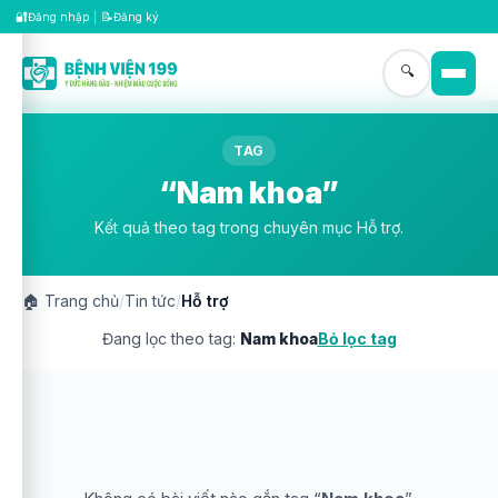
🔐
📝
Đăng nhập
|
Đăng ký
🔍
TAG
“Nam khoa”
Kết quả theo tag trong chuyên mục Hỗ trợ.
🏠
Trang chủ
/
Tin tức
/
Hỗ trợ
Đang lọc theo tag:
Nam khoa
Bỏ lọc tag