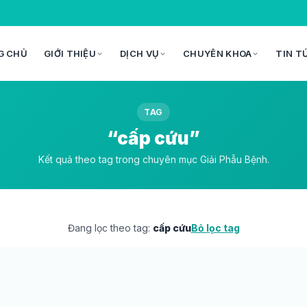
G CHỦ
GIỚI THIỆU
DỊCH VỤ
CHUYÊN KHOA
TIN T
TAG
“cấp cứu”
Kết quả theo tag trong chuyên mục Giải Phẫu Bệnh.
Đang lọc theo tag:
cấp cứu
Bỏ lọc tag