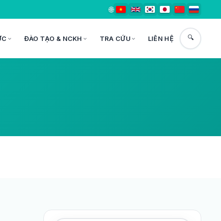
🌐
🔍
ỨC
ĐÀO TẠO & NCKH
TRA CỨU
LIÊN HỆ