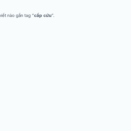
iết nào gắn tag “
cấp cứu
”.