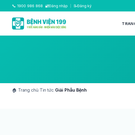
📞
1900 986 868
🔐
Đăng nhập
|
📝
Đăng ký
TRAN
🏠
Trang chủ
/
Tin tức
/
Giải Phẫu Bệnh