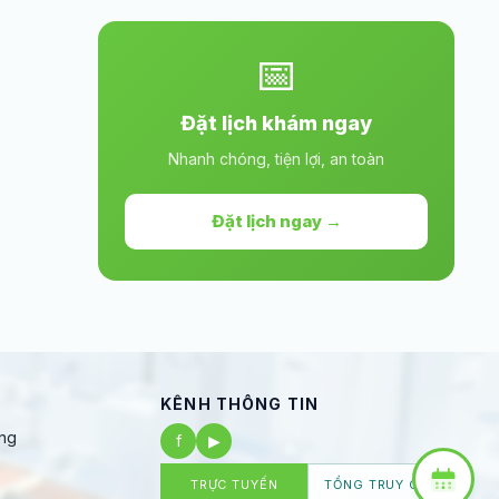
📅
Đặt lịch khám ngay
Nhanh chóng, tiện lợi, an toàn
Đặt lịch ngay →
KÊNH THÔNG TIN
ng
f
▶
TRỰC TUYẾN
TỔNG TRUY CẬP