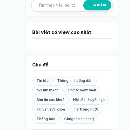
Tìm kiếm
Tìm kiếm bài viết
Bài viết có view cao nhất
Chủ đề
Tin tức
Thông tin hướng dẫn
Nội tim mạch
Tin tức bệnh viện
Bản tin sức khoẻ
Nội tiết - huyết học
Tư vấn sức khoẻ
Tin trong nước
Thông báo
Công tác chính trị