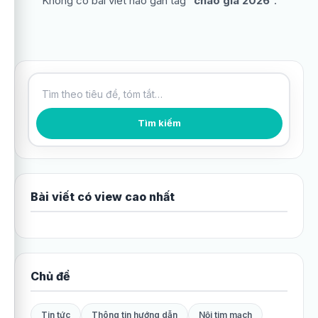
Không có bài viết nào gắn tag “
chào giá 2026
”.
Tìm kiếm bài viết
Tìm kiếm
Bài viết có view cao nhất
Chủ đề
Tin tức
Thông tin hướng dẫn
Nội tim mạch