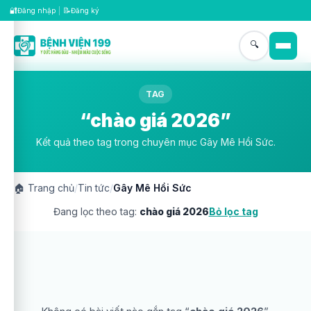
🔐
📝
Đăng nhập
|
Đăng ký
🔍
TAG
“chào giá 2026”
Kết quả theo tag trong chuyên mục Gây Mê Hồi Sức.
🏠
Trang chủ
/
Tin tức
/
Gây Mê Hồi Sức
Đang lọc theo tag:
chào giá 2026
Bỏ lọc tag