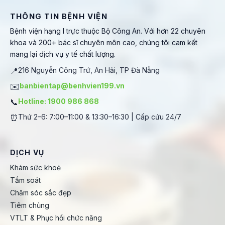
THÔNG TIN BỆNH VIỆN
Bệnh viện hạng I trực thuộc Bộ Công An. Với hơn 22 chuyên
khoa và 200+ bác sĩ chuyên môn cao, chúng tôi cam kết
mang lại dịch vụ y tế chất lượng.
📍
216 Nguyễn Công Trứ, An Hải, TP Đà Nẵng
✉️
banbientap@benhvien199.vn
📞
Hotline: 1900 986 868
⏰
Thứ 2–6: 7:00–11:00 & 13:30–16:30 | Cấp cứu 24/7
DỊCH VỤ
Khám sức khoẻ
Tầm soát
Chăm sóc sắc đẹp
Tiêm chủng
VTLT & Phục hồi chức năng