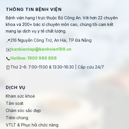
THÔNG TIN BỆNH VIỆN
Bệnh viện hạng I trực thuộc Bộ Công An. Với hơn 22 chuyên
khoa và 200+ bác sĩ chuyên môn cao, chúng tôi cam kết
mang lại dịch vụ y tế chất lượng.
📍
216 Nguyễn Công Trứ, An Hải, TP Đà Nẵng
✉️
banbientap@benhvien199.vn
📞
Hotline: 1900 986 868
⏰
Thứ 2–6: 7:00–11:00 & 13:30–16:30 | Cấp cứu 24/7
DỊCH VỤ
Khám sức khoẻ
Tầm soát
Chăm sóc sắc đẹp
Tiêm chủng
VTLT & Phục hồi chức năng