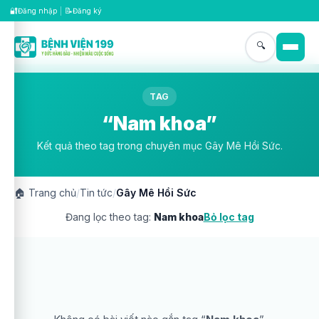
🔐
📝
Đăng nhập
|
Đăng ký
🔍
TAG
“Nam khoa”
Kết quả theo tag trong chuyên mục Gây Mê Hồi Sức.
🏠
Trang chủ
/
Tin tức
/
Gây Mê Hồi Sức
Đang lọc theo tag:
Nam khoa
Bỏ lọc tag