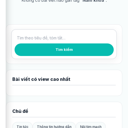
Không có bài viết nào gắn tag “
Nam khoa
”.
Tìm kiếm bài viết
Tìm kiếm
Bài viết có view cao nhất
Chủ đề
Tin tức
Thông tin hướng dẫn
Nội tim mạch