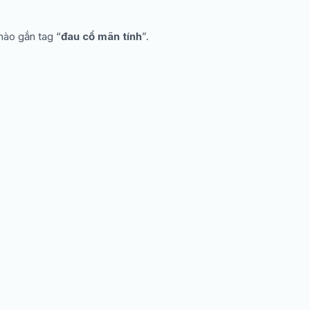
nào gắn tag “
đau cổ mãn tính
”.