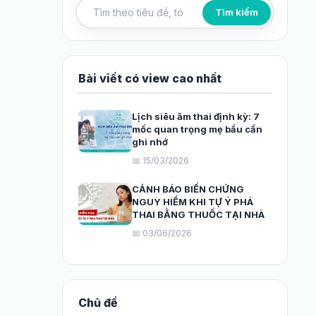
Tìm kiếm
Tìm kiếm bài viết
Bài viết có view cao nhất
Lịch siêu âm thai định kỳ: 7
mốc quan trọng mẹ bầu cần
ghi nhớ
📅 15/03/2026
CẢNH BÁO BIẾN CHỨNG
NGUY HIỂM KHI TỰ Ý PHÁ
THAI BẰNG THUỐC TẠI NHÀ
📅 03/06/2026
Chủ đề