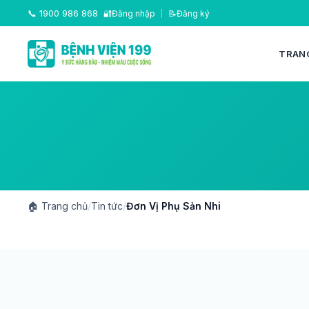
📞
1900 986 868
🔐
Đăng nhập
|
📝
Đăng ký
TRAN
🏠
Trang chủ
/
Tin tức
/
Đơn Vị Phụ Sản Nhi