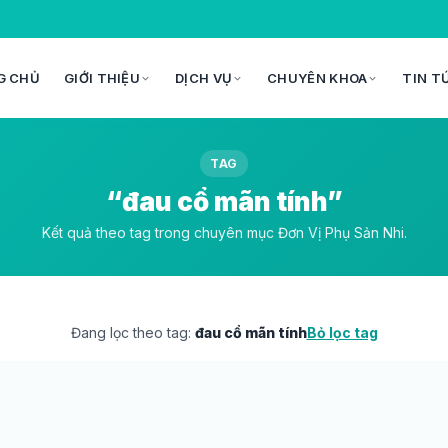
G CHỦ
GIỚI THIỆU
DỊCH VỤ
CHUYÊN KHOA
TIN T
TAG
“đau cổ mãn tính”
Kết quả theo tag trong chuyên mục Đơn Vị Phụ Sản Nhi.
Đang lọc theo tag:
đau cổ mãn tính
Bỏ lọc tag