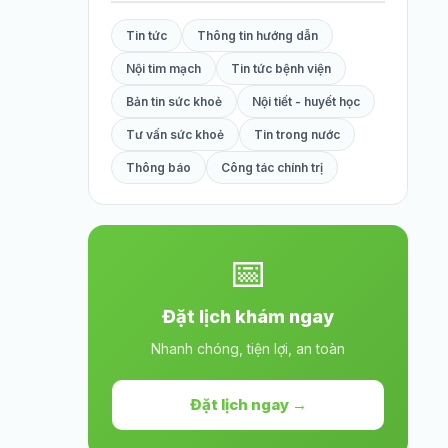
Tin tức
Thông tin hướng dẫn
Nội tim mạch
Tin tức bệnh viện
Bản tin sức khoẻ
Nội tiết - huyết học
Tư vấn sức khoẻ
Tin trong nước
Thông báo
Công tác chính trị
📅
Đặt lịch khám ngay
Nhanh chóng, tiện lợi, an toàn
Đặt lịch ngay →