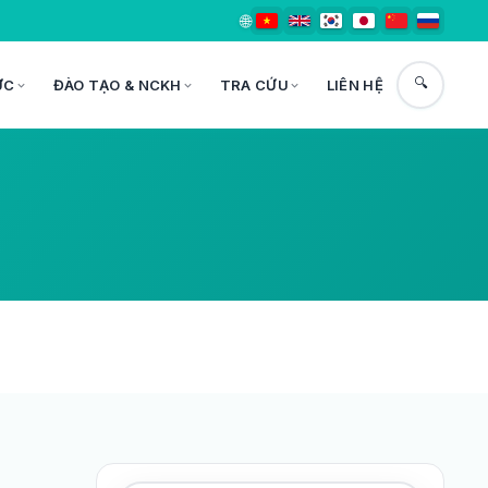
🌐
🔍
ỨC
ĐÀO TẠO & NCKH
TRA CỨU
LIÊN HỆ