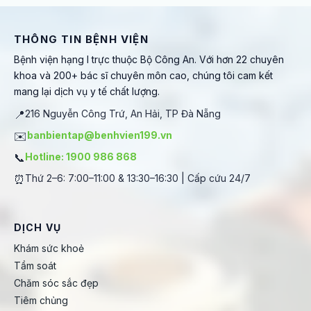
THÔNG TIN BỆNH VIỆN
Bệnh viện hạng I trực thuộc Bộ Công An. Với hơn 22 chuyên
khoa và 200+ bác sĩ chuyên môn cao, chúng tôi cam kết
mang lại dịch vụ y tế chất lượng.
📍
216 Nguyễn Công Trứ, An Hải, TP Đà Nẵng
✉️
banbientap@benhvien199.vn
📞
Hotline: 1900 986 868
⏰
Thứ 2–6: 7:00–11:00 & 13:30–16:30 | Cấp cứu 24/7
DỊCH VỤ
Khám sức khoẻ
Tầm soát
Chăm sóc sắc đẹp
Tiêm chủng