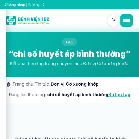
🔐
📝
Đăng nhập
|
Đăng ký
🔍
TAG
“chỉ số huyết áp bình thường”
Kết quả theo tag trong chuyên mục Đơn vị Cơ xương khớp.
🏠
Trang chủ
/
Tin tức
/
Đơn vị Cơ xương khớp
Đang lọc theo tag:
chỉ số huyết áp bình thường
Bỏ lọc tag