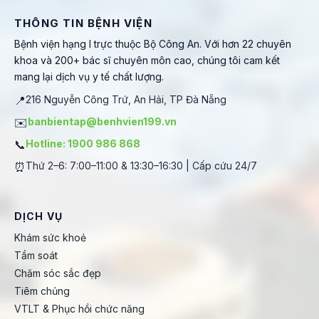
THÔNG TIN BỆNH VIỆN
Bệnh viện hạng I trực thuộc Bộ Công An. Với hơn 22 chuyên
khoa và 200+ bác sĩ chuyên môn cao, chúng tôi cam kết
mang lại dịch vụ y tế chất lượng.
📍
216 Nguyễn Công Trứ, An Hải, TP Đà Nẵng
✉️
banbientap@benhvien199.vn
📞
Hotline: 1900 986 868
⏰
Thứ 2–6: 7:00–11:00 & 13:30–16:30 | Cấp cứu 24/7
DỊCH VỤ
Khám sức khoẻ
Tầm soát
Chăm sóc sắc đẹp
Tiêm chủng
VTLT & Phục hồi chức năng