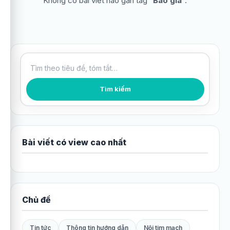
Không có bài viết nào gắn tag “
Báo giá
”.
Tìm kiếm bài viết
Tìm kiếm
Bài viết có view cao nhất
Chủ đề
Tin tức
Thông tin hướng dẫn
Nội tim mạch