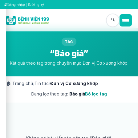
🔐
📝
Đăng nhập
|
Đăng ký
🔍
TAG
“Báo giá”
Kết quả theo tag trong chuyên mục Đơn vị Cơ xương khớp.
🏠
Trang chủ
/
Tin tức
/
Đơn vị Cơ xương khớp
Đang lọc theo tag:
Báo giá
Bỏ lọc tag