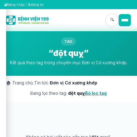
🔐
📝
Đăng nhập
|
Đăng ký
🔍
TAG
“đột quỵ”
Kết quả theo tag trong chuyên mục Đơn vị Cơ xương khớp.
🏠
Trang chủ
/
Tin tức
/
Đơn vị Cơ xương khớp
Đang lọc theo tag:
đột quỵ
Bỏ lọc tag