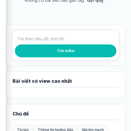
Không có bài viết nào gắn tag “
đột quỵ
”.
Tìm kiếm bài viết
Tìm kiếm
Bài viết có view cao nhất
Chủ đề
Tin tức
Thông tin hướng dẫn
Nội tim mạch