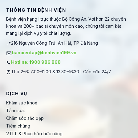
THÔNG TIN BỆNH VIỆN
Bệnh viện hạng I trực thuộc Bộ Công An. Với hơn 22 chuyên
khoa và 200+ bác sĩ chuyên môn cao, chúng tôi cam kết
mang lại dịch vụ y tế chất lượng.
📍
216 Nguyễn Công Trứ, An Hải, TP Đà Nẵng
✉️
banbientap@benhvien199.vn
📞
Hotline: 1900 986 868
⏰
Thứ 2–6: 7:00–11:00 & 13:30–16:30 | Cấp cứu 24/7
DỊCH VỤ
Khám sức khoẻ
Tầm soát
Chăm sóc sắc đẹp
Tiêm chủng
VTLT & Phục hồi chức năng