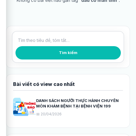
Không có bài viết nào gắn tag “
đau cổ mãn tính
”.
Tìm kiếm bài viết
Tìm kiếm
Bài viết có view cao nhất
DANH SÁCH NGƯỜI THỰC HÀNH CHUYÊN
MÔN KHÁM BỆNH TẠI BỆNH VIỆN 199
📅 20/04/2026