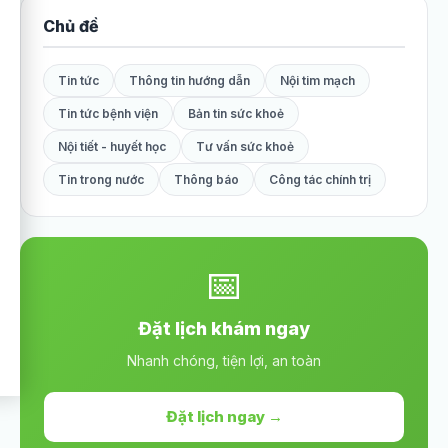
Chủ đề
Tin tức
Thông tin hướng dẫn
Nội tim mạch
Tin tức bệnh viện
Bản tin sức khoẻ
Nội tiết - huyết học
Tư vấn sức khoẻ
Tin trong nước
Thông báo
Công tác chính trị
📅
Đặt lịch khám ngay
Nhanh chóng, tiện lợi, an toàn
Đặt lịch ngay →