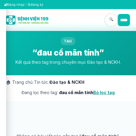
🔐
📝
Đăng nhập
|
Đăng ký
🔍
TAG
“đau cổ mãn tính”
Kết quả theo tag trong chuyên mục Đào tạo & NCKH.
🏠
Trang chủ
/
Tin tức
/
Đào tạo & NCKH
Đang lọc theo tag:
đau cổ mãn tính
Bỏ lọc tag