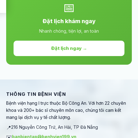
📅
Đặt lịch khám ngay
Nhanh chóng, tiện lợi, an toàn
Đặt lịch ngay →
THÔNG TIN BỆNH VIỆN
Bệnh viện hạng I trực thuộc Bộ Công An. Với hơn 22 chuyên
khoa và 200+ bác sĩ chuyên môn cao, chúng tôi cam kết
mang lại dịch vụ y tế chất lượng.
📍
216 Nguyễn Công Trứ, An Hải, TP Đà Nẵng
✉️
banbientap@benhvien199.vn