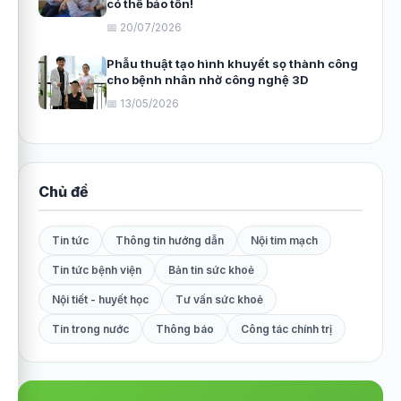
có thể bảo tồn!
📅 20/07/2026
Phẫu thuật tạo hình khuyết sọ thành công
cho bệnh nhân nhờ công nghệ 3D
📅 13/05/2026
Chủ đề
Tin tức
Thông tin hướng dẫn
Nội tim mạch
Tin tức bệnh viện
Bản tin sức khoẻ
Nội tiết - huyết học
Tư vấn sức khoẻ
Tin trong nước
Thông báo
Công tác chính trị