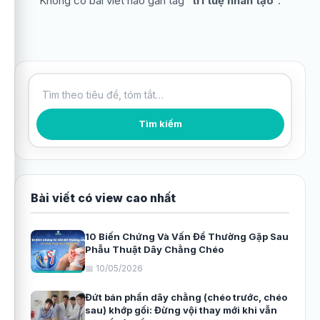
Không có bài viết nào gắn tag “
trí tuệ nhân tạo
”.
Tìm kiếm bài viết
Tìm kiếm
Bài viết có view cao nhất
10 Biến Chứng Và Vấn Đề Thường Gặp Sau
Phẫu Thuật Dây Chằng Chéo
📅 10/05/2026
Đứt bán phần dây chằng (chéo trước, chéo
sau) khớp gối: Đừng vội thay mới khi vẫn