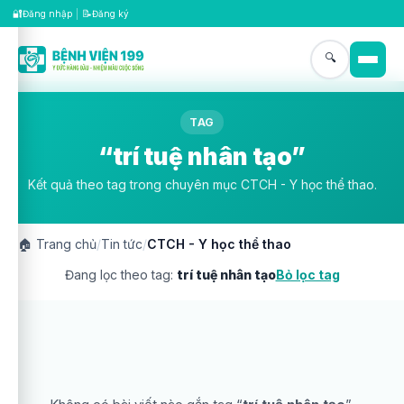
🔐
📝
Đăng nhập
|
Đăng ký
🔍
TAG
“trí tuệ nhân tạo”
Kết quả theo tag trong chuyên mục CTCH - Y học thể thao.
🏠
Trang chủ
/
Tin tức
/
CTCH - Y học thể thao
Đang lọc theo tag:
trí tuệ nhân tạo
Bỏ lọc tag