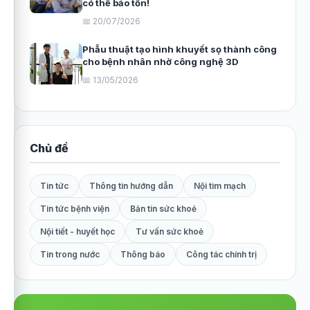
có thể bảo tồn!
📅 20/07/2026
Phẫu thuật tạo hình khuyết sọ thành công
cho bệnh nhân nhờ công nghệ 3D
📅 13/05/2026
Chủ đề
Tin tức
Thông tin hướng dẫn
Nội tim mạch
Tin tức bệnh viện
Bản tin sức khoẻ
Nội tiết - huyết học
Tư vấn sức khoẻ
Tin trong nước
Thông báo
Công tác chính trị