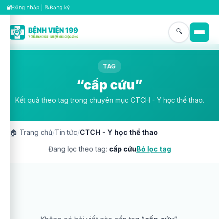
🔐
📝
Đăng nhập
|
Đăng ký
🔍
TAG
“cấp cứu”
Kết quả theo tag trong chuyên mục CTCH - Y học thể thao.
🏠
Trang chủ
/
Tin tức
/
CTCH - Y học thể thao
Đang lọc theo tag:
cấp cứu
Bỏ lọc tag