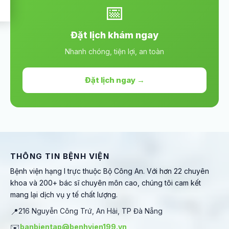
📅
Đặt lịch khám ngay
Nhanh chóng, tiện lợi, an toàn
Đặt lịch ngay →
THÔNG TIN BỆNH VIỆN
Bệnh viện hạng I trực thuộc Bộ Công An. Với hơn 22 chuyên
khoa và 200+ bác sĩ chuyên môn cao, chúng tôi cam kết
mang lại dịch vụ y tế chất lượng.
📍
216 Nguyễn Công Trứ, An Hải, TP Đà Nẵng
✉️
banbientap@benhvien199.vn