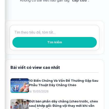
Không có bài viết nào gắn tag “
cấp cứu
”.
Tìm kiếm bài viết
Tìm kiếm
Bài viết có view cao nhất
10 Biến Chứng Và Vấn Đề Thường Gặp Sau
Phẫu Thuật Dây Chằng Chéo
📅 10/05/2026
Đứt bán phần dây chằng (chéo trước, chéo
sau) khớp gối: Đừng vội thay mới khi vẫn