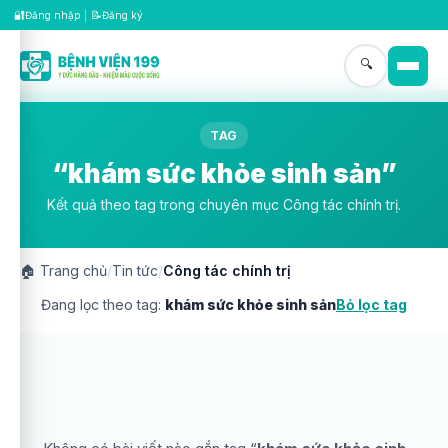
🔐
📝
Đăng nhập
|
Đăng ký
🔍
TAG
“khám sức khỏe sinh sản”
Kết quả theo tag trong chuyên mục Công tác chính trị.
🏠
Trang chủ
/
Tin tức
/
Công tác chính trị
Đang lọc theo tag:
khám sức khỏe sinh sản
Bỏ lọc tag