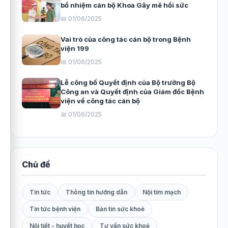
bổ nhiệm cán bộ Khoa Gây mê hồi sức
📅 01/06/2025
Vai trò của công tác cán bộ trong Bệnh
viện 199
📅 01/06/2025
Lễ công bố Quyết định của Bộ trưởng Bộ
Công an và Quyết định của Giám đốc Bệnh
viện về công tác cán bộ
📅 01/06/2025
Chủ đề
Tin tức
Thông tin hướng dẫn
Nội tim mạch
Tin tức bệnh viện
Bản tin sức khoẻ
Nội tiết - huyết học
Tư vấn sức khoẻ