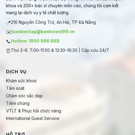
khoa và 200+ bác sĩ chuyên môn cao, chúng tôi cam kết
mang lại dịch vụ y tế chất lượng.
📍
216 Nguyễn Công Trứ, An Hải, TP Đà Nẵng
✉️
banbientap@benhvien199.vn
📞
Hotline: 1900 986 868
⏰
Thứ 2–6: 7:00–11:00 & 13:30–16:30 | Cấp cứu 24/7
DỊCH VỤ
Khám sức khoẻ
Tầm soát
Chăm sóc sắc đẹp
Tiêm chủng
VTLT & Phục hồi chức năng
International Guest Service
HỖ TRỢ