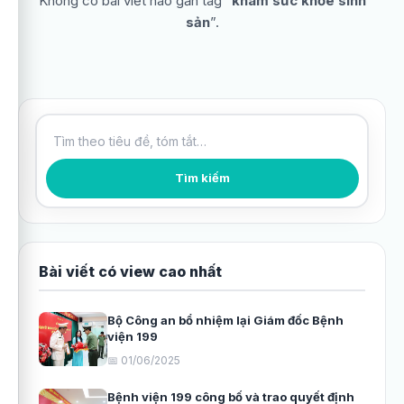
Không có bài viết nào gắn tag “
khám sức khỏe sinh
sản
”.
Tìm kiếm bài viết
Tìm kiếm
Bài viết có view cao nhất
Bộ Công an bổ nhiệm lại Giám đốc Bệnh
viện 199
📅 01/06/2025
Bệnh viện 199 công bố và trao quyết định